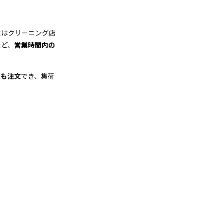
にはクリーニング店
など、
営業時間内の
でも注文
でき、集荷