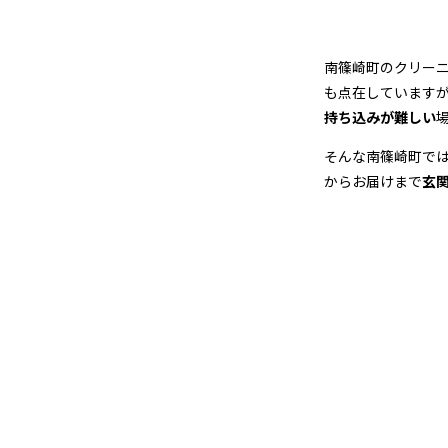
店
＆
南篠崎町のクリー
宅
も点在しています
持ち込みが難しい
配
そんな南篠崎町で
ク
からお届けまで
玄
リ
ー
ニ
ン
グ