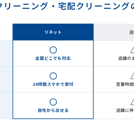
クリーニング・
宅配クリーニング
リネット
店
全国どこでも
対応
店舗の
24時間
スマホで受付
営業時間
自宅から
出せる
店舗に
持