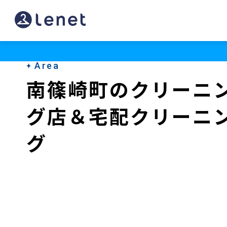
南
篠
崎
Area
町
南篠崎町のクリーニ
の
グ店＆宅配クリーニ
ク
リ
グ
ー
ニ
ン
グ