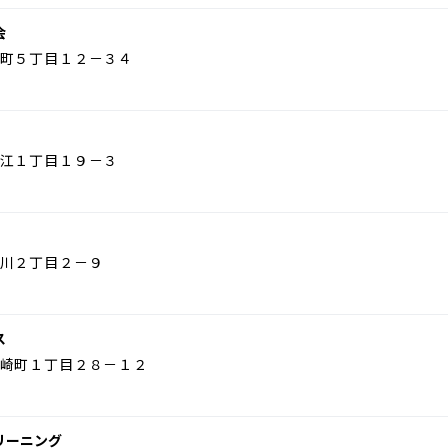
会
町５丁目１２－３４
江１丁目１９－３
川２丁目２－９
ス
崎町１丁目２８－１２
リーニング