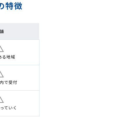
の特徴
舗
ある地域
内で
受付
っていく