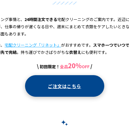
ニング事情と、
24時間注文できる
宅配クリーニングのご案内です。近辺
が、仕事の帰りが遅くなる日や、週末にまとめて衣類をケアしたいとき
場面もあります。
は、
宅配クリーニング「リネット」
がおすすめです。
スマホ一つでいつ
関先で完結
。持ち運びでかさばりがちな
衣替え
にも便利です。
20%
\
/
初回限定！
全品
OFF
ご注文はこちら