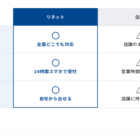
リネット
店
全国どこでも
対応
店舗の
24時間
スマホで受付
営業時間
自宅から
出せる
店舗に
持