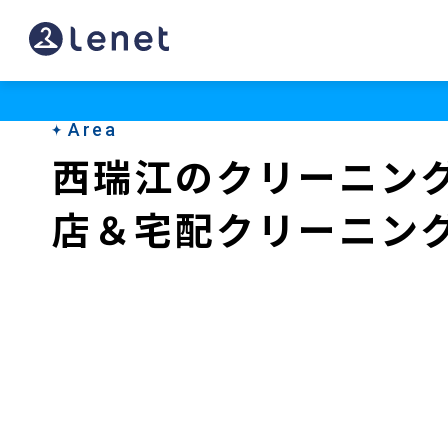
西
瑞
江
Area
の
西瑞江のクリーニン
ク
店＆宅配クリーニン
リ
ー
ニ
ン
グ
店