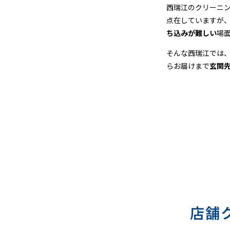
＆
西瑞江のクリーニ
点在していますが
宅
ち込みが難しい
場
配
そんな西瑞江では
らお届けまで
玄関
ク
リ
ー
ニ
ン
グ
店舗