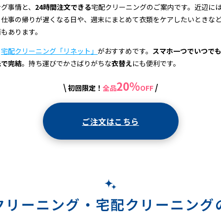
ング事情と、
24時間注文できる
宅配クリーニングのご案内です。近辺に
、仕事の帰りが遅くなる日や、週末にまとめて衣類をケアしたいときな
面もあります。
、
宅配クリーニング「リネット」
がおすすめです。
スマホ一つでいつで
先で完結
。持ち運びでかさばりがちな
衣替え
にも便利です。
20%
\
/
初回限定！
全品
OFF
ご注文はこちら
クリーニング・
宅配クリーニング