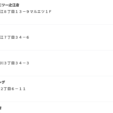
エツ一之江店
江８丁目１３－９マルエツ１Ｆ
江７丁目３４－６
川３丁目３４－３
ング
２丁目６－１１
店