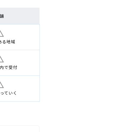
舗
ある地域
内で
受付
っていく