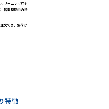
はクリーニング店も
ど、
営業時間内の持
も注文
でき、集荷か
の特徴