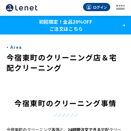
今
MENU
ログイン
宿
初回限定！全品20％OFF
東
ご注文はこちら
町
の
Area
ク
今宿東町のクリーニング店＆宅
リ
配クリーニング
ー
ニ
ン
今宿東町のクリーニング事情
グ
店
今宿東町のクリーニング事情と、
24時間注文できる
宅配クリー