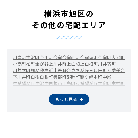
横浜市旭区の
その他の宅配エリア
川島町
市沢町
今川町
今宿
今宿西町
今宿南町
今宿町
大池町
小高町
柏町
金が谷
上川井町
上白根
上白根町
川井宿町
川井本町
桐が作
左近山
笹野台
さちが丘
三反田町
四季美台
下川井町
白根
白根町
善部町
都岡町
鶴ケ峰本町
中尾
中希望が丘
中沢
中白根
西川島町
東希望が丘
本宿町
本村町
万騎が原
南希望が丘
南本宿町
矢指町
もっと見る