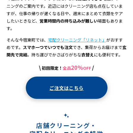
＆
ニングのご案内です。近辺にはクリーニング店も点在していま
宅
すが、仕事の帰りが遅くなる日や、週末にまとめて衣類をケア
配
したいときなど、
営業時間内の持ち込みが難しい
場面もありま
す。
ク
そんな今宿東町では、
宅配クリーニング「リネット」
がおすす
リ
めです。
スマホ一つでいつでも注文
でき、集荷からお届けまで
玄
ー
関先で完結
。持ち運びでかさばりがちな
衣替え
にも便利です。
ニ
20%
\
/
初回限定！
全品
OFF
ン
グ
ご注文はこちら
店舗クリーニング・