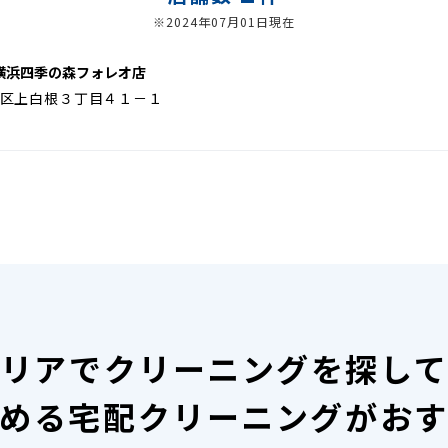
※2024年07月01日現在
横浜四季の森フォレオ店
区上白根３丁目４１－１
リアで
クリーニングを探し
める宅配クリーニングがお