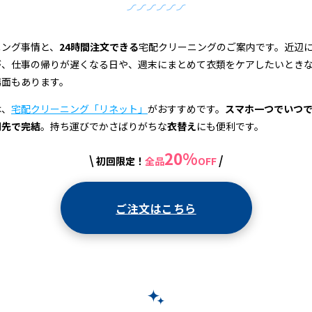
ニング事情と、
24時間注文できる
宅配クリーニングのご案内です。近辺
が、仕事の帰りが遅くなる日や、週末にまとめて衣類をケアしたいとき
場面もあります。
は、
宅配クリーニング「リネット」
がおすすめです。
スマホ一つでいつ
関先で完結
。持ち運びでかさばりがちな
衣替え
にも便利です。
20%
\
/
初回限定！
全品
OFF
ご注文はこちら