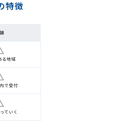
の特徴
舗
ある地域
内で
受付
っていく