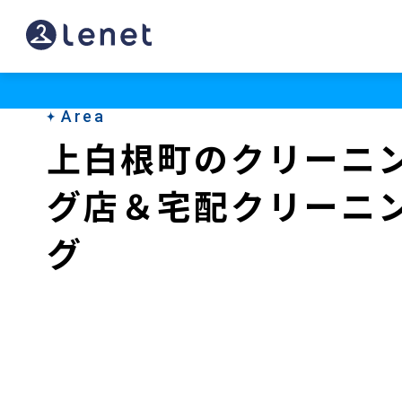
上
白
根
Area
町
上白根町のクリーニ
の
グ店＆宅配クリーニ
ク
リ
グ
ー
ニ
ン
グ