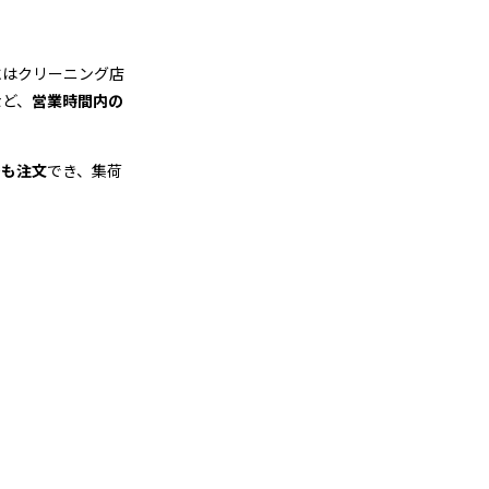
にはクリーニング店
など、
営業時間内の
でも注文
でき、集荷