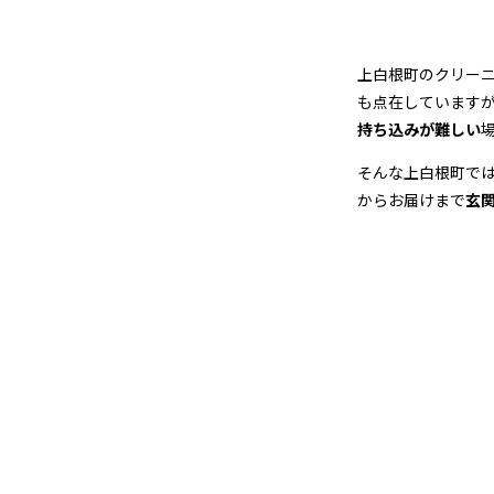
店
＆
上白根町のクリー
宅
も点在しています
持ち込みが難しい
配
そんな上白根町で
ク
からお届けまで
玄
リ
ー
ニ
ン
グ