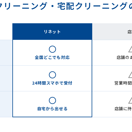
クリーニング・
宅配クリーニング
リネット
店
全国どこでも
対応
店舗の
24時間
スマホで受付
営業時間
自宅から
出せる
店舗に
持