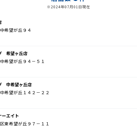
※2024年07月01日現在
店
中希望が丘９４
グ 希望ヶ丘店
中希望が丘９４－５１
グ 中希望ヶ丘店
中希望が丘１４２－２２
ナーエイト
区東希望が丘９７－１１