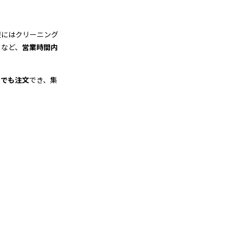
辺にはクリーニング
きなど、
営業時間内
つでも注文
でき、集