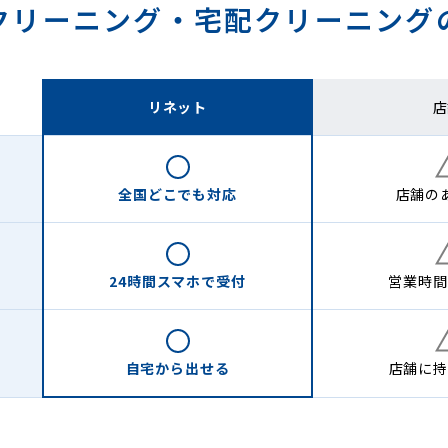
クリーニング・
宅配クリーニング
リネット
店
全国どこでも
対応
店舗の
24時間
スマホで受付
営業時間
自宅から
出せる
店舗に
持