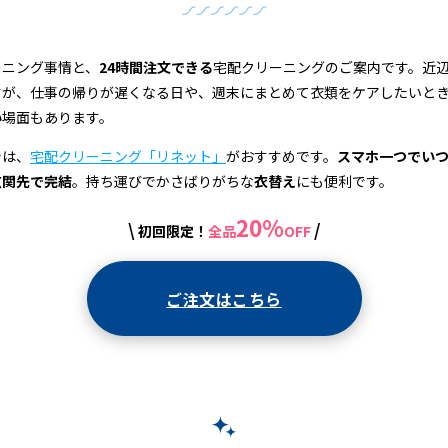
ーニング事情と、
24時間注文できる
宅配クリーニングのご案内です。近
すが、仕事の帰りが遅くなる日や、週末にまとめて衣類をケアしたいと
い
場面もあります。
では、
宅配クリーニング「リネット」
がおすすめです。
スマホ一つでい
玄関先で完結
。持ち運びでかさばりがちな
衣替え
にも便利です。
20%
\
/
初回限定！
全品
OFF
ご注文はこちら