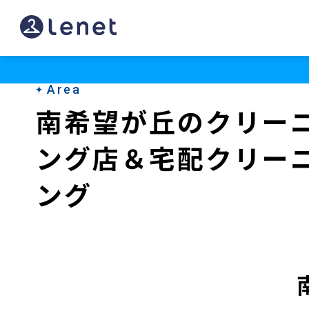
南
希
望
Area
が
南希望が丘のクリー
丘
ング店＆宅配クリー
の
ク
ング
リ
ー
ニ
ン