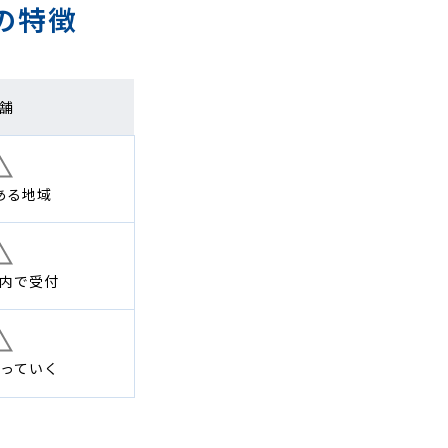
の特徴
舗
ある地域
内で
受付
っていく