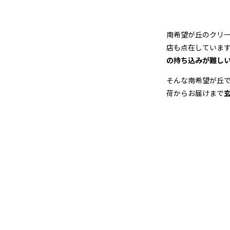
グ
店
南希望が丘のクリ
＆
店も点在していま
の持ち込みが難し
宅
そんな南希望が丘
配
荷からお届けまで
ク
リ
ー
ニ
ン
グ