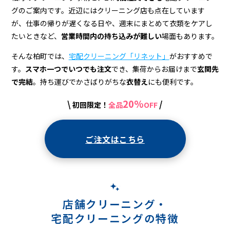
配
グのご案内です。近辺にはクリーニング店も点在しています
ク
が、仕事の帰りが遅くなる日や、週末にまとめて衣類をケアし
リ
たいときなど、
営業時間内の持ち込みが難しい
場面もあります。
ー
そんな柏町では、
宅配クリーニング「リネット」
がおすすめで
す。
スマホ一つでいつでも注文
でき、集荷からお届けまで
玄関先
ニ
で完結
。持ち運びでかさばりがちな
衣替え
にも便利です。
ン
20%
\
/
初回限定！
全品
OFF
グ
ご注文はこちら
店舗クリーニング・
宅配クリーニングの特徴