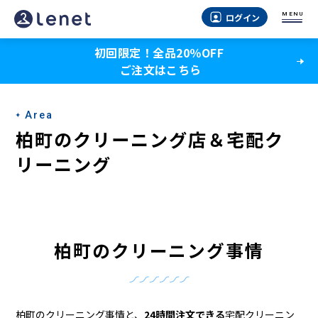
柏
MENU
ログイン
町
初回限定！全品20％OFF
の
ご注文はこちら
ク
リ
Area
ー
柏町のクリーニング店＆宅配ク
ニ
リーニング
ン
グ
店
柏町のクリーニング事情
＆
宅
柏町のクリーニング事情と、
24時間注文できる
宅配クリーニン