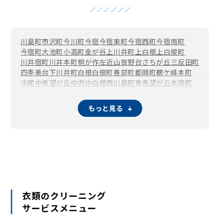
川島町
市沢町
今川町
今宿
今宿東町
今宿西町
今宿南町
今宿町
大池町
小高町
金が谷
上川井町
上白根
上白根町
川井宿町
川井本町
桐が作
左近山
笹野台
さちが丘
三反田町
四季美台
下川井町
白根
白根町
善部町
都岡町
鶴ケ峰本町
中尾
中希望が丘
中沢
中白根
西川島町
東希望が丘
本宿町
本村町
万騎が原
南希望が丘
南本宿町
矢指町
もっと見る
衣類のクリーニング
サービスメニュー