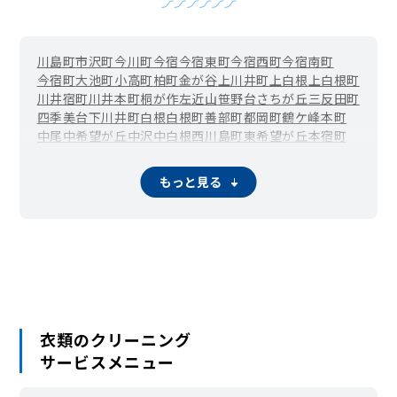
川島町
市沢町
今川町
今宿
今宿東町
今宿西町
今宿南町
今宿町
大池町
小高町
柏町
金が谷
上川井町
上白根
上白根町
川井宿町
川井本町
桐が作
左近山
笹野台
さちが丘
三反田町
四季美台
下川井町
白根
白根町
善部町
都岡町
鶴ケ峰本町
中尾
中希望が丘
中沢
中白根
西川島町
東希望が丘
本宿町
本村町
南希望が丘
南本宿町
矢指町
もっと見る
衣類のクリーニング
サービスメニュー