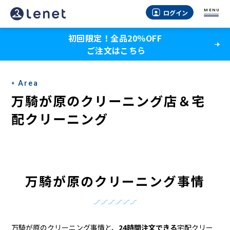
万
MENU
ログイン
騎
初回限定！全品20％OFF
が
ご注文はこちら
原
の
Area
ク
万騎が原のクリーニング店＆宅
リ
配クリーニング
ー
ニ
ン
万騎が原のクリーニング事情
グ
店
万騎が原のクリーニング事情と、
24時間注文できる
宅配クリー