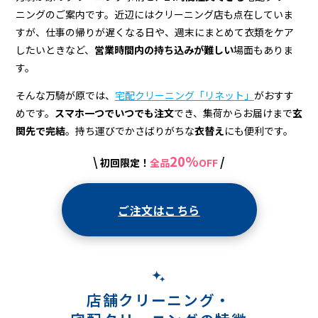
＆
ニングのご案内です。近辺にはクリーニング店も点在していま
宅
すが、仕事の帰りが遅くなる日や、週末にまとめて衣類をケア
配
したいときなど、
営業時間内の持ち込みが難しい
場面もありま
す。
ク
そんな万騎が原では、
宅配クリーニング「リネット」
がおすす
リ
めです。
スマホ一つでいつでも注文
でき、集荷からお届けまで
玄
ー
関先で完結
。持ち運びでかさばりがちな
衣替え
にも便利です。
ニ
20%
\
/
初回限定！
全品
OFF
ン
グ
ご注文はこちら
店舗クリーニング・