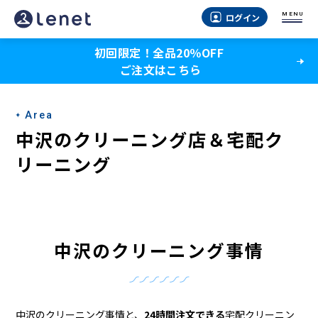
中
MENU
ログイン
沢
初回限定！全品20％OFF
の
ご注文はこちら
ク
リ
Area
ー
中沢のクリーニング店＆宅配ク
ニ
リーニング
ン
グ
店
中沢のクリーニング事情
＆
宅
中沢のクリーニング事情と、
24時間注文できる
宅配クリーニン