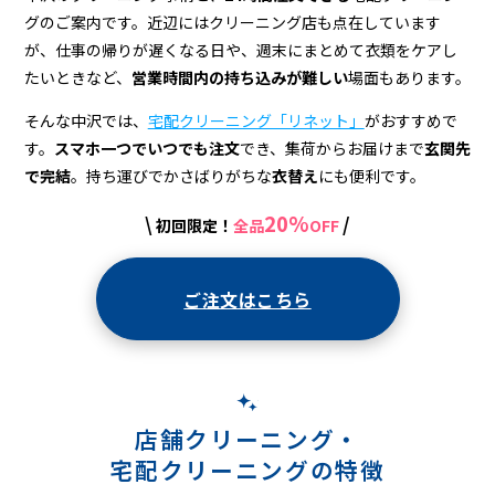
配
グのご案内です。近辺にはクリーニング店も点在しています
ク
が、仕事の帰りが遅くなる日や、週末にまとめて衣類をケアし
リ
たいときなど、
営業時間内の持ち込みが難しい
場面もあります。
ー
そんな中沢では、
宅配クリーニング「リネット」
がおすすめで
す。
スマホ一つでいつでも注文
でき、集荷からお届けまで
玄関先
ニ
で完結
。持ち運びでかさばりがちな
衣替え
にも便利です。
ン
20%
\
/
初回限定！
全品
OFF
グ
ご注文はこちら
店舗クリーニング・
宅配クリーニングの特徴