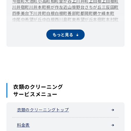
今宿町
大池町
小高町
柏町
金が谷
上川井町
上白根
上白根町
川井宿町
川井本町
桐が作
左近山
笹野台
さちが丘
三反田町
四季美台
下川井町
白根
白根町
善部町
都岡町
鶴ケ峰本町
中尾
中希望が丘
中白根
西川島町
東希望が丘
本宿町
本村町
万騎が原
南希望が丘
南本宿町
矢指町
もっと見る
衣類のクリーニング
サービスメニュー
衣類のクリーニングトップ
料金表