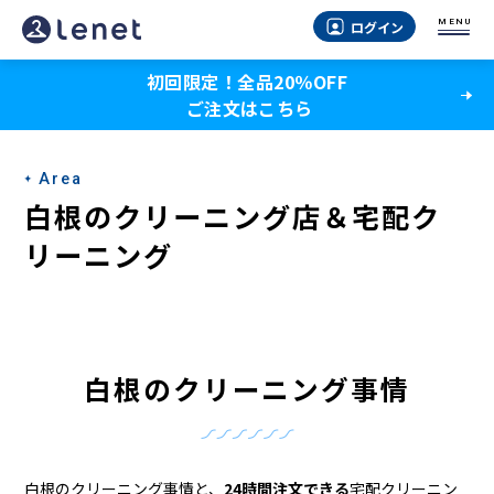
白
MENU
ログイン
根
初回限定！全品20％OFF
の
ご注文はこちら
ク
リ
Area
ー
白根のクリーニング店＆宅配ク
ニ
リーニング
ン
グ
店
白根のクリーニング事情
＆
宅
白根のクリーニング事情と、
24時間注文できる
宅配クリーニン