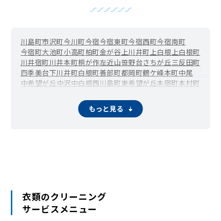
川島町
市沢町
今川町
今宿
今宿東町
今宿西町
今宿南町
今宿町
大池町
小高町
柏町
金が谷
上川井町
上白根
上白根町
川井宿町
川井本町
桐が作
左近山
笹野台
さちが丘
三反田町
四季美台
下川井町
白根町
善部町
都岡町
鶴ケ峰本町
中尾
中希望が丘
中沢
中白根
西川島町
東希望が丘
本宿町
本村町
万騎が原
南希望が丘
南本宿町
矢指町
もっと見る
衣類のクリーニング
サービスメニュー