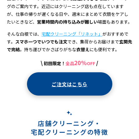
配
グのご案内です。近辺にはクリーニング店も点在しています
ク
が、仕事の帰りが遅くなる日や、週末にまとめて衣類をケアし
リ
たいときなど、
営業時間内の持ち込みが難しい
場面もあります。
ー
そんな白根では、
宅配クリーニング「リネット」
がおすすめで
す。
スマホ一つでいつでも注文
でき、集荷からお届けまで
玄関先
ニ
で完結
。持ち運びでかさばりがちな
衣替え
にも便利です。
ン
20%
\
/
初回限定！
全品
OFF
グ
ご注文はこちら
店舗クリーニング・
宅配クリーニングの特徴