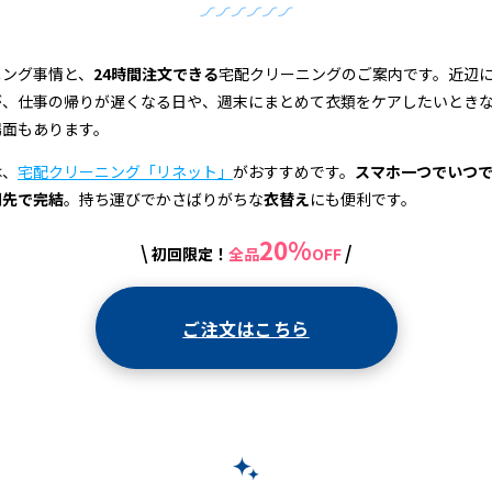
ニング事情と、
24時間注文できる
宅配クリーニングのご案内です。近辺
が、仕事の帰りが遅くなる日や、週末にまとめて衣類をケアしたいとき
場面もあります。
は、
宅配クリーニング「リネット」
がおすすめです。
スマホ一つでいつ
関先で完結
。持ち運びでかさばりがちな
衣替え
にも便利です。
20%
\
/
初回限定！
全品
OFF
ご注文はこちら