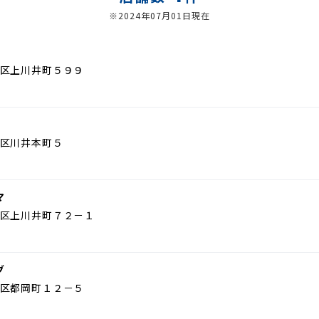
※2024年07月01日現在
区上川井町５９９
区川井本町５
マ
区上川井町７２－１
グ
区都岡町１２－５