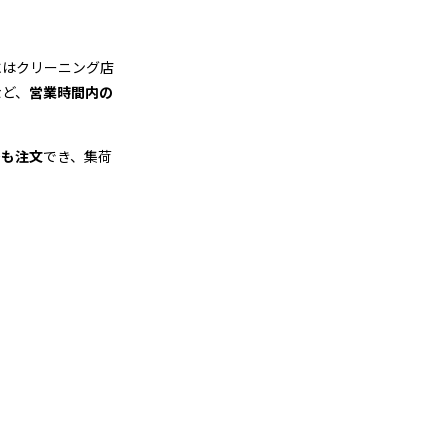
にはクリーニング店
など、
営業時間内の
でも注文
でき、集荷