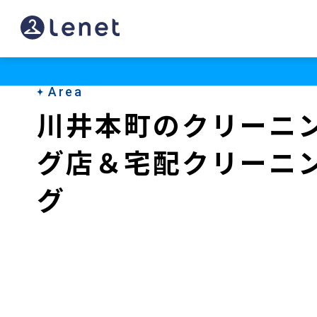
川
井
本
Area
町
川井本町のクリーニ
の
グ店＆宅配クリーニ
ク
リ
グ
ー
ニ
ン
グ