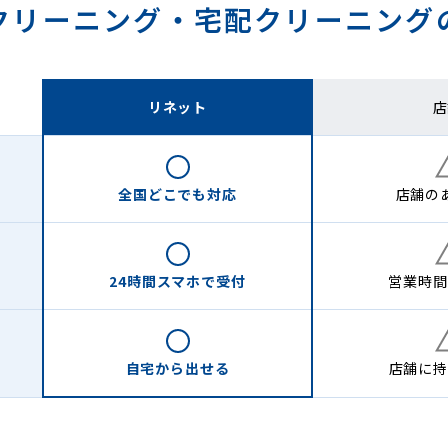
クリーニング・
宅配クリーニング
リネット
店
全国どこでも
対応
店舗の
24時間
スマホで受付
営業時間
自宅から
出せる
店舗に
持