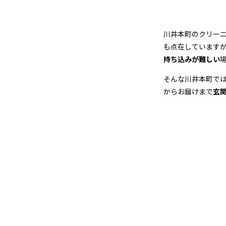
店
＆
川井本町のクリー
宅
も点在しています
持ち込みが難しい
配
そんな川井本町で
ク
からお届けまで
玄
リ
ー
ニ
ン
グ