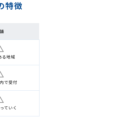
の特徴
舗
ある地域
内で
受付
っていく