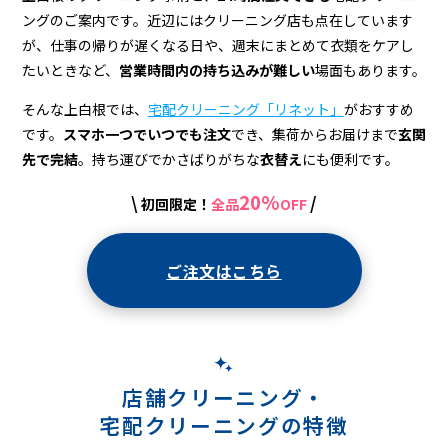
宅
ングのご案内です。近辺にはクリーニング店も点在しています
配
が、仕事の帰りが遅くなる日や、週末にまとめて衣類をケアし
ク
たいときなど、
営業時間内の持ち込みが難しい
場面もあります。
リ
そんな上白根では、
宅配クリーニング「リネット」
がおすすめ
です。
スマホ一つでいつでも注文
でき、集荷からお届けまで
玄関
ー
先で完結
。持ち運びでかさばりがちな
衣替え
にも便利です。
ニ
20%
\
/
初回限定！
全品
OFF
ン
グ
ご注文はこちら
店舗クリーニング・
宅配クリーニングの特徴