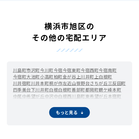
横浜市旭区の
その他の宅配エリア
川島町
市沢町
今川町
今宿
今宿東町
今宿西町
今宿南町
今宿町
大池町
小高町
柏町
金が谷
上川井町
上白根町
川井宿町
川井本町
桐が作
左近山
笹野台
さちが丘
三反田町
四季美台
下川井町
白根
白根町
善部町
都岡町
鶴ケ峰本町
中尾
中希望が丘
中沢
中白根
西川島町
東希望が丘
本宿町
本村町
万騎が原
南希望が丘
南本宿町
矢指町
もっと見る