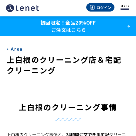
上
MENU
ログイン
白
初回限定！全品20％OFF
根
ご注文はこちら
の
ク
Area
リ
上白根のクリーニング店＆宅配
ー
クリーニング
ニ
ン
グ
上白根のクリーニング事情
店
＆
上白根のクリーニング事情と、
24時間注文できる
宅配クリーニ