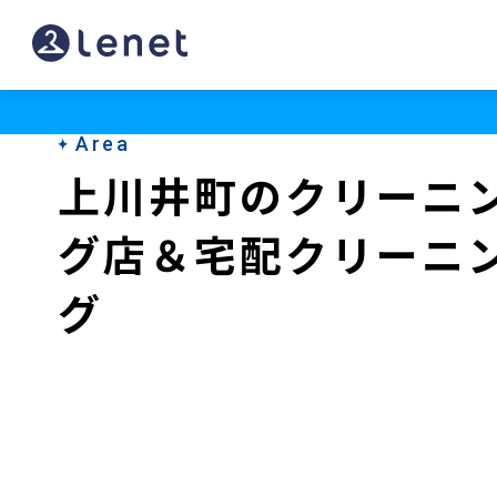
上
川
井
Area
町
上川井町のクリーニ
の
グ店＆宅配クリーニ
ク
リ
グ
ー
ニ
ン
グ