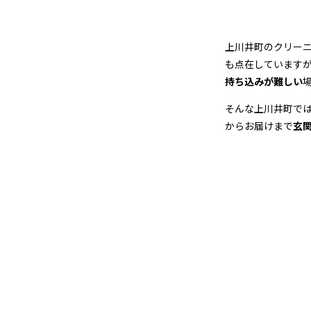
店
＆
上川井町のクリー
宅
も点在しています
持ち込みが難しい
配
そんな上川井町で
ク
からお届けまで
玄
リ
ー
ニ
ン
グ