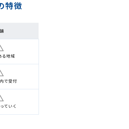
の特徴
舗
ある地域
内で
受付
っていく