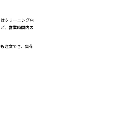
にはクリーニング店
など、
営業時間内の
でも注文
でき、集荷