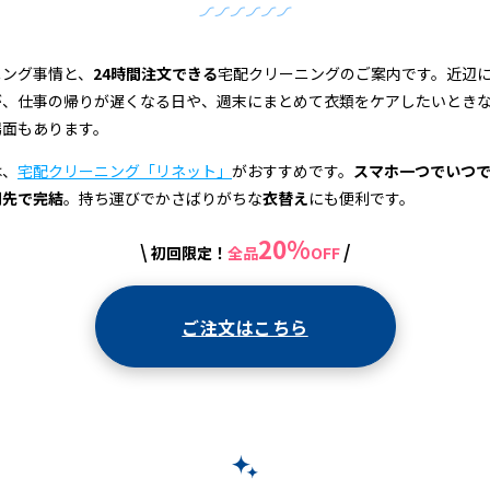
ニング事情と、
24時間注文できる
宅配クリーニングのご案内です。近辺
が、仕事の帰りが遅くなる日や、週末にまとめて衣類をケアしたいとき
場面もあります。
は、
宅配クリーニング「リネット」
がおすすめです。
スマホ一つでいつ
関先で完結
。持ち運びでかさばりがちな
衣替え
にも便利です。
20%
\
/
初回限定！
全品
OFF
ご注文はこちら