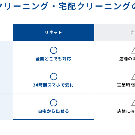
クリーニング・
宅配クリーニング
リネット
店
全国どこでも
対応
店舗の
24時間
スマホで受付
営業時間
自宅から
出せる
店舗に
持