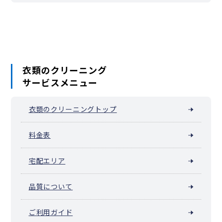
成城学園前（世田谷区成城）
瀬田
祖師ヶ谷大蔵（世田谷区祖師谷）
太子堂
代沢
新代田・世田谷代田（世田谷区代田）
玉川
玉川台
玉川田園調布
玉堤
千歳台
弦巻
野毛
野沢
羽根木
東玉川
深沢（世田谷区）
三宿
芦花公園（世田谷区南烏山）
宮坂
船橋（世田谷区）
衣類のクリーニング
サービスメニュー
衣類のクリーニングトップ
料金表
宅配エリア
品質について
ご利用ガイド