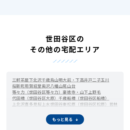
世田谷区の
その他の宅配エリア
三軒茶屋
下北沢
千歳烏山
明大前・下高井戸
二子玉川
桜新町
用賀
経堂
奥沢
八幡山
尾山台
等々力（世田谷区等々力）
豪徳寺・山下
上野毛
代田橋（世田谷区大原）
千歳船橋（世田谷区船橋）
上北沢
喜多見
桜上水
世田谷
東松原（世田谷区松原）
若林
駒沢
赤堤
池尻大橋（世田谷区池尻）
宇奈根
梅ヶ丘（世田谷区梅丘）
大蔵
大原
岡本
粕谷
鎌田
もっと見る
駒沢大学（世田谷区上馬）
上祖師谷
上用賀
北烏山
砧
砧公園
給田
駒沢公園
桜
桜丘
下馬
新町