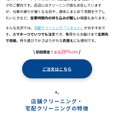
配
グのご案内です。近辺にはクリーニング店も点在しています
ク
が、仕事の帰りが遅くなる日や、週末にまとめて衣類をケアし
リ
たいときなど、
営業時間内の持ち込みが難しい
場面もあります。
ー
そんな北沢では、
宅配クリーニング「リネット」
がおすすめで
す。
スマホ一つでいつでも注文
でき、集荷からお届けまで
玄関先
ニ
で完結
。持ち運びでかさばりがちな
衣替え
にも便利です。
ン
20%
\
/
初回限定！
全品
OFF
グ
ご注文はこちら
店舗クリーニング・
宅配クリーニングの特徴