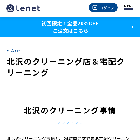
北
MENU
ログイン
沢
初回限定！全品20％OFF
の
ご注文はこちら
ク
リ
Area
ー
北沢のクリーニング店＆宅配ク
ニ
リーニング
ン
グ
店
北沢のクリーニング事情
＆
宅
北沢のクリーニング事情と、
24時間注文できる
宅配クリーニン