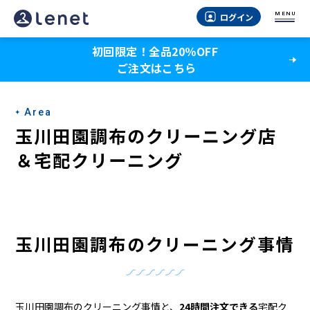
玉
MENU
ログイン
川
初回限定！全品20％OFF
田
ご注文はこちら
園
調
Area
布
玉川田園調布のクリーニング店
の
＆宅配クリーニング
ク
リ
ー
玉川田園調布のクリーニング事情
ニ
ン
玉川田園調布のクリーニング事情と、
24時間注文できる
宅配ク