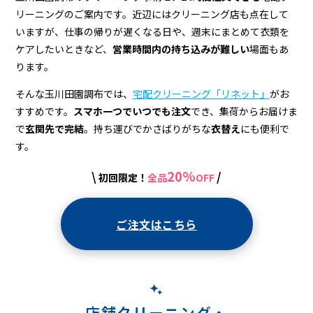
グ
リーニングのご案内です。近辺にはクリーニング店も点在して
店
いますが、仕事の帰りが遅くなる日や、週末にまとめて衣類を
＆
ケアしたいときなど、
営業時間内の持ち込みが難しい
場面もあ
ります。
宅
そんな玉川田園調布では、
宅配クリーニング「リネット」
がお
配
すすめです。
スマホ一つでいつでも注文
でき、集荷からお届けま
ク
で
玄関先で完結
。持ち運びでかさばりがちな
衣替え
にも便利で
リ
す。
ー
20%
\
/
初回限定！
全品
OFF
ニ
ン
ご注文はこちら
グ
店舗クリーニング・