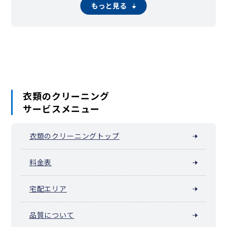
梅ヶ丘（世田谷区梅丘）
大蔵
大原
岡本
粕谷
鎌田
もっと見る
駒沢大学（世田谷区上馬）
上祖師谷
上用賀
北烏山
北沢
砧
砧公園
給田
駒沢公園
桜
桜丘
下馬
新町
成城学園前（世田谷区成城）
瀬田
祖師ヶ谷大蔵（世田谷区祖師谷）
太子堂
代沢
新代田・世田谷代田（世田谷区代田）
玉川
玉川台
玉堤
千歳台
弦巻
野毛
野沢
羽根木
東玉川
深沢（世田谷区）
三宿
芦花公園（世田谷区南烏山）
宮坂
船橋（世田谷区）
衣類のクリーニング
サービスメニュー
衣類のクリーニングトップ
料金表
宅配エリア
品質について