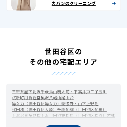
カバンのクリーニング
世田谷区の
その他の宅配エリア
三軒茶屋
下北沢
千歳烏山
明大前・下高井戸
二子玉川
桜新町
用賀
経堂
奥沢
八幡山
尾山台
等々力（世田谷区等々力）
豪徳寺・山下
上野毛
代田橋（世田谷区大原）
千歳船橋（世田谷区船橋）
上北沢
喜多見
桜上水
世田谷
東松原（世田谷区松原）
若林
駒沢
赤堤
池尻大橋（世田谷区池尻）
宇奈根