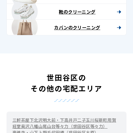
靴のクリーニング
カバンのクリーニング
世田谷区の
その他の宅配エリア
三軒茶屋
下北沢
明大前・下高井戸
二子玉川
桜新町
用賀
経堂
奥沢
八幡山
尾山台
等々力（世田谷区等々力）
豪徳寺・山下
上野毛
代田橋（世田谷区大原）