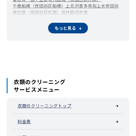
千歳船橋（世田谷区船橋）
上北沢
喜多見
桜上水
世田谷
東松原（世田谷区松原）
若林
駒沢
赤堤
池尻大橋（世田谷区池尻）
宇奈根
梅ヶ丘（世田谷区梅丘）
大蔵
大原
岡本
粕谷
鎌田
もっと見る
駒沢大学（世田谷区上馬）
上祖師谷
上用賀
北烏山
北沢
砧
砧公園
給田
駒沢公園
桜
桜丘
下馬
新町
成城学園前（世田谷区成城）
瀬田
祖師ヶ谷大蔵（世田谷区祖師谷）
太子堂
代沢
新代田・世田谷代田（世田谷区代田）
玉川
玉川台
玉川田園調布
玉堤
千歳台
弦巻
野毛
野沢
羽根木
東玉川
深沢（世田谷区）
三宿
芦花公園（世田谷区南烏山）
宮坂
船橋（世田谷区）
衣類のクリーニング
サービスメニュー
衣類のクリーニングトップ
料金表