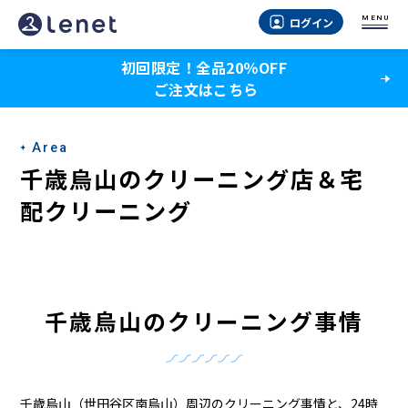
千
MENU
ログイン
歳
初回限定！全品20％OFF
烏
ご注文はこちら
山
の
Area
ク
千歳烏山のクリーニング店＆宅
リ
配クリーニング
ー
ニ
ン
千歳烏山のクリーニング事情
グ
店
千歳烏山（世田谷区南烏山）周辺のクリーニング事情と、24時