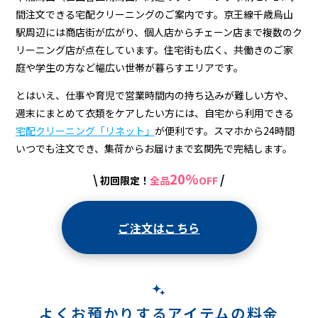
＆
間注文できる宅配クリーニングのご案内です。京王線千歳烏山
宅
駅周辺には商店街が広がり、個人店からチェーン店まで複数のク
配
リーニング店が点在しています。住宅街も広く、共働きのご家
庭や学生の方など幅広い世帯が暮らすエリアです。
ク
とはいえ、仕事や育児で営業時間内の持ち込みが難しい方や、
リ
週末にまとめて衣類をケアしたい方には、自宅から利用できる
ー
宅配クリーニング「リネット」
が便利です。スマホから24時間
ニ
いつでも注文でき、集荷からお届けまで玄関先で完結します。
ン
20%
\
/
初回限定！
全品
OFF
グ
ご注文はこちら
よくお預かりするアイテムの料金