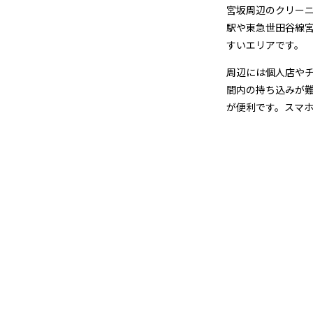
宅
宮坂周辺のクリーニ
駅や東急世田谷線
配
すいエリアです。
ク
周辺には個人店や
間内の持ち込みが
リ
が便利です。スマ
ー
ニ
ン
グ