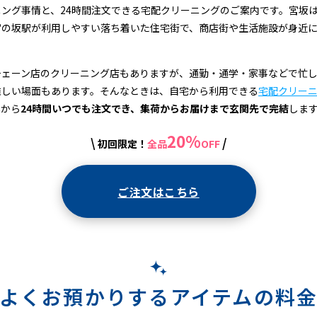
ング事情と、24時間注文できる宅配クリーニングのご案内です。宮坂
宮の坂駅が利用しやすい落ち着いた住宅街で、商店街や生活施設が身近
チェーン店のクリーニング店もありますが、通勤・通学・家事などで忙
難しい場面もあります。そんなときは、自宅から利用できる
宅配クリー
ホから
24時間いつでも注文でき、集荷からお届けまで玄関先で完結
しま
20%
\
/
初回限定！
全品
OFF
ご注文はこちら
よくお預かりするアイテムの料