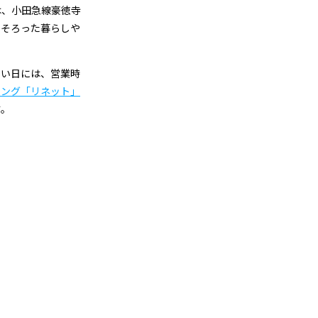
は、小田急線豪徳寺
にそろった暮らしや
しい日には、営業時
ニング「リネット」
す。
金