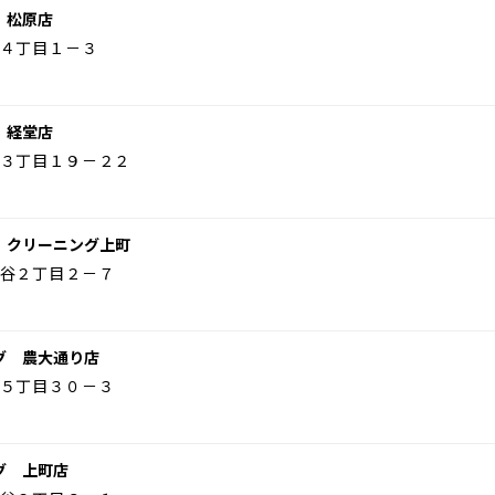
 松原店
４丁目１－３
 経堂店
３丁目１９－２２
 クリーニング上町
谷２丁目２－７
グ 農大通り店
５丁目３０－３
グ 上町店