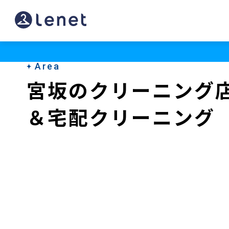
宮
坂
の
Area
ク
宮坂のクリーニング
リ
＆宅配クリーニング
ー
ニ
ン
グ
店
＆