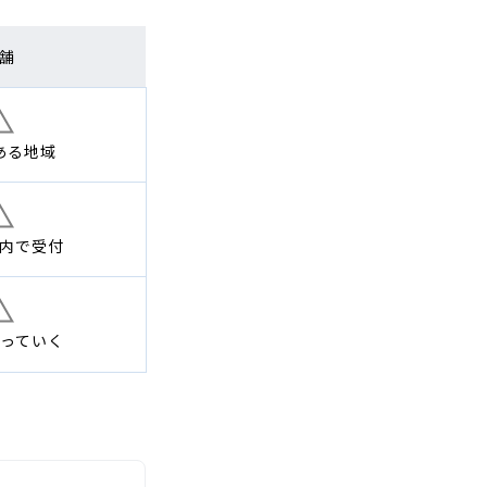
舗
ある地域
内で
受付
っていく