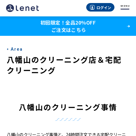
八
MENU
ログイン
幡
初回限定！全品20％OFF
山
ご注文はこちら
の
ク
Area
リ
八幡山のクリーニング店＆宅配
ー
クリーニング
ニ
ン
グ
八幡山のクリーニング事情
店
＆
八幡山のクリーニング事情と、24時間注文できる宅配クリーニ