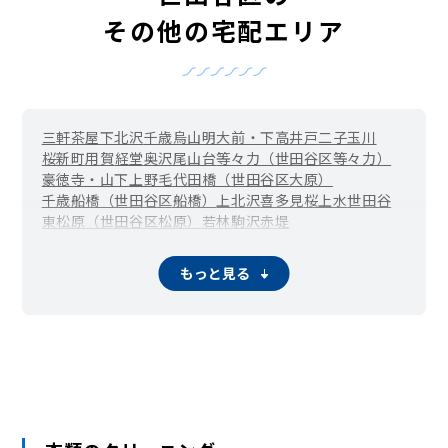
その他の宅配エリア
三軒茶屋
下北沢
千歳烏山
明大前・下高井戸
二子玉川
桜新町
用賀
経堂
奥沢
尾山台
等々力（世田谷区等々力）
豪徳寺・山下
上野毛
代田橋（世田谷区大原）
千歳船橋（世田谷区船橋）
上北沢
喜多見
桜上水
世田谷
東松原（世田谷区松原）
若林
駒沢
赤堤
池尻大橋（世田谷区池尻）
宇奈根
梅ヶ丘（世田谷区梅丘）
大蔵
大原
岡本
粕谷
鎌田
もっと見る
駒沢大学（世田谷区上馬）
上祖師谷
上用賀
北烏山
北沢
砧
砧公園
給田
駒沢公園
桜
桜丘
下馬
新町
成城学園前（世田谷区成城）
瀬田
祖師ヶ谷大蔵（世田谷区祖師谷）
太子堂
代沢
新代田・世田谷代田（世田谷区代田）
玉川
玉川台
玉川田園調布
玉堤
千歳台
弦巻
野毛
野沢
羽根木
東玉川
深沢（世田谷区）
三宿
芦花公園（世田谷区南烏山）
宮坂
船橋（世田谷区）