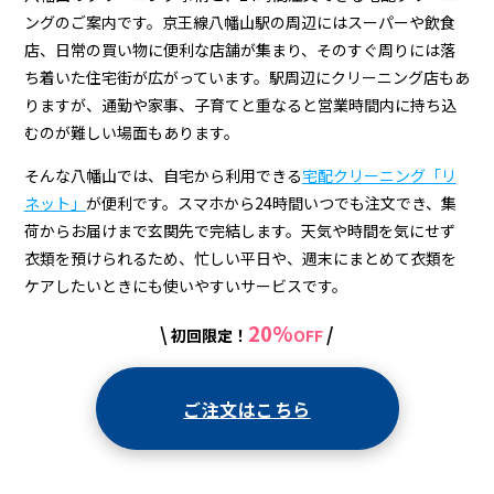
宅
ングのご案内です。京王線八幡山駅の周辺にはスーパーや飲食
配
店、日常の買い物に便利な店舗が集まり、そのすぐ周りには落
ク
ち着いた住宅街が広がっています。駅周辺にクリーニング店もあ
りますが、通勤や家事、子育てと重なると営業時間内に持ち込
リ
むのが難しい場面もあります。
ー
そんな八幡山では、自宅から利用できる
宅配クリーニング「リ
ニ
ネット」
が便利です。スマホから24時間いつでも注文でき、集
ン
荷からお届けまで玄関先で完結します。天気や時間を気にせず
衣類を預けられるため、忙しい平日や、週末にまとめて衣類を
グ
ケアしたいときにも使いやすいサービスです。
20%
\
/
初回限定！
OFF
ご注文はこちら