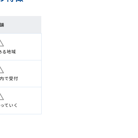
舗
ある地域
内で
受付
っていく