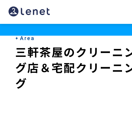
三
軒
茶
Area
屋
三軒茶屋のクリーニ
の
グ店＆宅配クリーニ
ク
リ
グ
ー
ニ
ン
グ