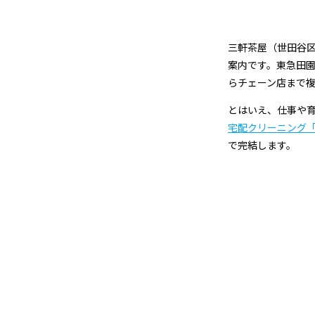
店
＆
三軒茶屋（世田谷区
宅
案内です。東急田
らチェーン店まで
配
とはいえ、仕事や
ク
宅配クリーニング
で完結します。
リ
ー
ニ
ン
グ