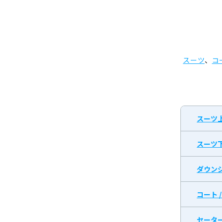
スーツ
、
コ
スーツ
スーツ
ダウン
コート 
セータ