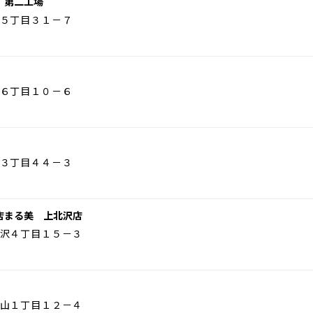
 第二工場
５丁目３１－７
６丁目１０－６
３丁目４４－３
店まる美 上北沢店
沢４丁目１５－３
山１丁目１２－４