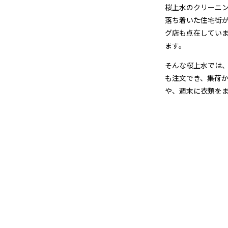
＆
桜上水のクリーニン
落ち着いた住宅街
宅
グ店も点在してい
ます。
配
そんな桜上水では
ク
も注文でき、集荷
リ
や、週末に衣類を
ー
ニ
ン
グ