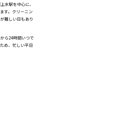
桜上水駅を中心に、
ます。クリーニン
のが難しい日もあり
から24時間いつで
るため、忙しい平日
金