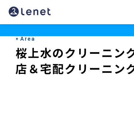
桜
上
水
Area
の
桜上水のクリーニン
ク
店＆宅配クリーニン
リ
ー
ニ
ン
グ
店