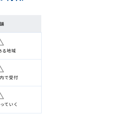
舗
ある地域
内で
受付
っていく