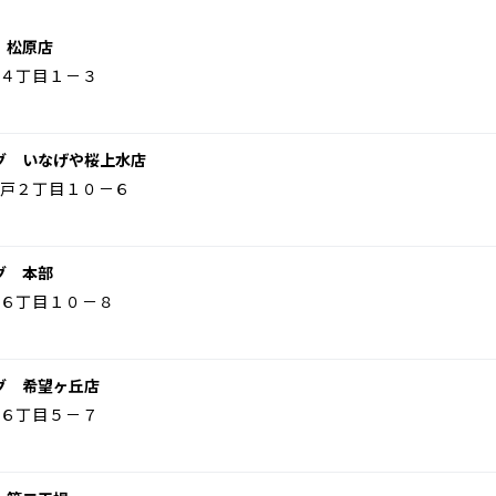
 松原店
４丁目１－３
グ いなげや桜上水店
戸２丁目１０－６
グ 本部
６丁目１０－８
グ 希望ヶ丘店
６丁目５－７