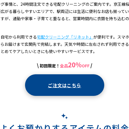
グ事情と、24時間注文できる宅配クリーニングのご案内です。京王線
が広がる暮らしやすいエリアで、駅周辺には生活に便利なお店も揃ってい
ますが、通勤や家事・子育てと重なると、営業時間内に衣類を持ち込む
、自宅から利用できる
宅配クリーニング「リネット」
が便利です。スマホ
からお届けまで玄関先で完結します。天気や時間に左右されず利用でき
まとめてケアしたいときにも使いやすいサービスです。
20%
\
/
初回限定！
全品
OFF
ご注文はこちら
よくお預かりするアイテムの料