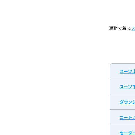
通勤で着る
スーツ
スーツ
ダウン
コート 
セータ