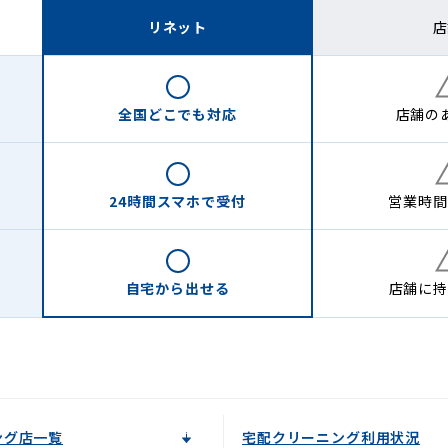
リネット
店
全国どこでも
対応
店舗の
24時間
スマホで受付
営業時間
自宅から
出せる
店舗に
持
ング店一覧
宅配クリーニング利用状況