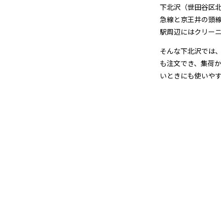
＆
下北沢（世田谷区北
急線と京王井の頭
宅
駅周辺にはクリー
配
そんな下北沢では
も注文でき、集荷
ク
いときにも使いや
リ
ー
ニ
ン
グ