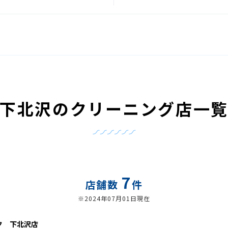
下北沢のクリーニング店一
7
店舗数
件
※2024年07月01日現在
ク 下北沢店