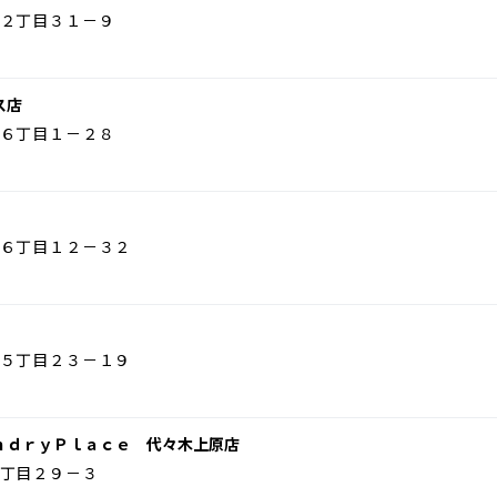
２丁目３１－９
ス店
６丁目１－２８
６丁目１２－３２
５丁目２３－１９
ｎｄｒｙＰｌａｃｅ 代々木上原店
丁目２９－３