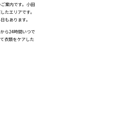
のご案内です。小田
実したエリアです。
い日もあります。
から24時間いつで
めて衣類をケアした
金