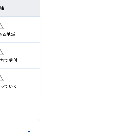
舗
ある地域
内で
受付
っていく