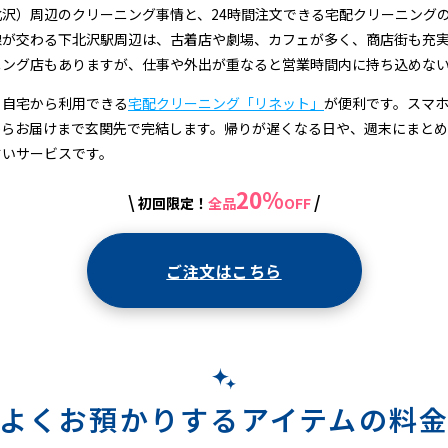
沢）周辺のクリーニング事情と、24時間注文できる宅配クリーニング
線が交わる下北沢駅周辺は、古着店や劇場、カフェが多く、商店街も充
ニング店もありますが、仕事や外出が重なると営業時間内に持ち込めな
、自宅から利用できる
宅配クリーニング「リネット」
が便利です。スマホ
からお届けまで玄関先で完結します。帰りが遅くなる日や、週末にまと
すいサービスです。
20%
\
/
初回限定！
全品
OFF
ご注文はこちら
よくお預かりするアイテムの料