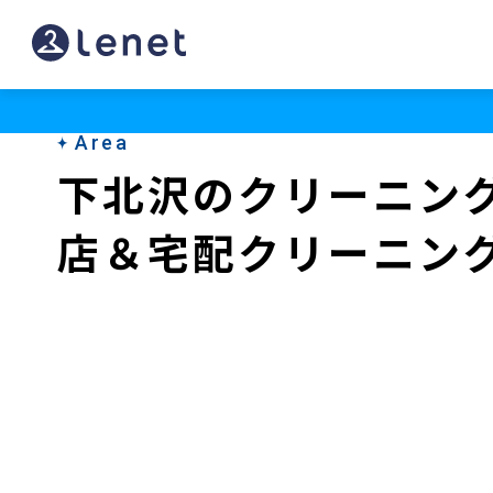
下
北
沢
Area
の
下北沢のクリーニン
ク
店＆宅配クリーニン
リ
ー
ニ
ン
グ
店