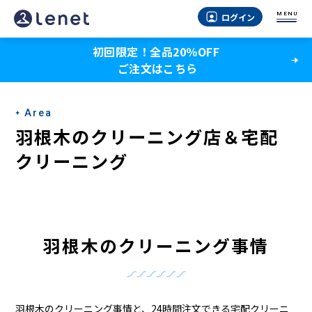
羽
MENU
ログイン
根
初回限定！全品20％OFF
木
ご注文はこちら
の
ク
Area
リ
羽根木のクリーニング店＆宅配
ー
クリーニング
ニ
ン
グ
羽根木のクリーニング事情
店
＆
羽根木のクリーニング事情と、24時間注文できる宅配クリーニ