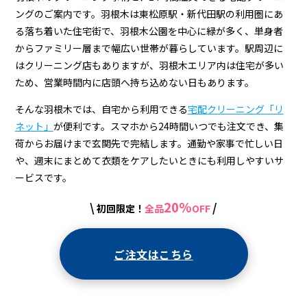
宅
ングのご案内です。羽根木は東松原駅・新代田駅の利用圏にあ
配
る落ち着いた住宅街で、羽根木公園を中心に緑が多く、単身者
ク
からファミリー層まで幅広い世帯が暮らしています。駅周辺に
はクリーニング店もありますが、羽根木エリア内は住宅が多い
リ
ため、営業時間内に店頭へ持ち込めない日もあります。
ー
そんな羽根木では、自宅から利用できる
宅配クリーニング「リ
ニ
ネット」
が便利です。スマホから24時間いつでも注文でき、集
ン
荷からお届けまで玄関先で完結します。通勤や家事で忙しい日
や、週末にまとめて衣類をケアしたいときにも利用しやすいサ
グ
ービスです。
20%
\
/
初回限定！
全品
OFF
ご注文はこちら