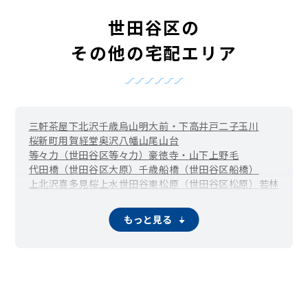
世田谷区の
その他の宅配エリア
三軒茶屋
下北沢
千歳烏山
明大前・下高井戸
二子玉川
桜新町
用賀
経堂
奥沢
八幡山
尾山台
等々力（世田谷区等々力）
豪徳寺・山下
上野毛
代田橋（世田谷区大原）
千歳船橋（世田谷区船橋）
上北沢
喜多見
桜上水
世田谷
東松原（世田谷区松原）
若林
駒沢
赤堤
池尻大橋（世田谷区池尻）
宇奈根
梅ヶ丘（世田谷区梅丘）
大蔵
大原
岡本
粕谷
鎌田
もっと見る
駒沢大学（世田谷区上馬）
上祖師谷
上用賀
北烏山
北沢
砧
砧公園
給田
駒沢公園
桜
桜丘
下馬
新町
成城学園前（世田谷区成城）
瀬田
祖師ヶ谷大蔵（世田谷区祖師谷）
太子堂
代沢
新代田・世田谷代田（世田谷区代田）
玉川
玉川台
玉川田園調布
玉堤
千歳台
弦巻
野毛
野沢
東玉川