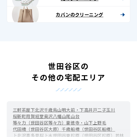
カバンのクリーニング
世田谷区の
その他の宅配エリア
三軒茶屋
下北沢
千歳烏山
明大前・下高井戸
二子玉川
桜新町
用賀
経堂
奥沢
八幡山
尾山台
等々力（世田谷区等々力）
豪徳寺・山下
上野毛
代田橋（世田谷区大原）
千歳船橋（世田谷区船橋）
上北沢
喜多見
桜上水
世田谷
東松原（世田谷区松原）
若林