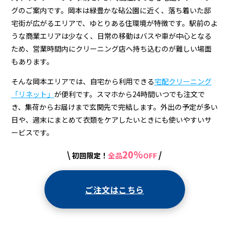
配
グのご案内です。岡本は緑豊かな砧公園に近く、落ち着いた邸
ク
宅街が広がるエリアで、ゆとりある住環境が特徴です。駅前のよ
リ
うな商業エリアは少なく、日常の移動はバスや車が中心となる
ため、営業時間内にクリーニング店へ持ち込むのが難しい場面
ー
もあります。
ニ
そんな岡本エリアでは、自宅から利用できる
宅配クリーニング
ン
「リネット」
が便利です。スマホから24時間いつでも注文で
グ
き、集荷からお届けまで玄関先で完結します。外出の予定が多い
日や、週末にまとめて衣類をケアしたいときにも使いやすいサ
ービスです。
20%
\
/
初回限定！
全品
OFF
ご注文はこちら