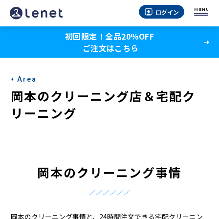
岡
MENU
ログイン
本
初回限定！全品20％OFF
の
ご注文はこちら
ク
リ
Area
ー
岡本のクリーニング店＆宅配ク
ニ
リーニング
ン
グ
店
岡本のクリーニング事情
＆
宅
岡本のクリーニング事情と、24時間注文できる宅配クリーニン