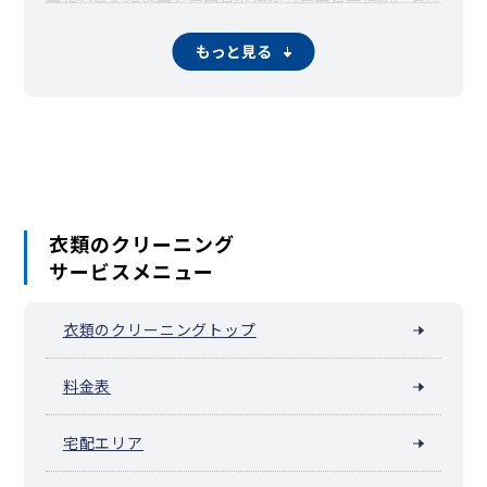
駒沢
赤堤
池尻大橋（世田谷区池尻）
宇奈根
梅ヶ丘（世田谷区梅丘）
大蔵
大原
粕谷
鎌田
もっと見る
駒沢大学（世田谷区上馬）
上祖師谷
上用賀
北烏山
北沢
砧
砧公園
給田
駒沢公園
桜
桜丘
下馬
新町
成城学園前（世田谷区成城）
瀬田
祖師ヶ谷大蔵（世田谷区祖師谷）
太子堂
代沢
新代田・世田谷代田（世田谷区代田）
玉川
玉川台
玉川田園調布
玉堤
千歳台
弦巻
野毛
野沢
羽根木
東玉川
深沢（世田谷区）
三宿
芦花公園（世田谷区南烏山）
宮坂
船橋（世田谷区）
衣類のクリーニング
サービスメニュー
衣類のクリーニングトップ
料金表
宅配エリア