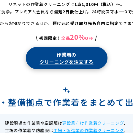
リネットの作業着クリーニングは
1点1,310円（税込）〜
。
に洗浄。プレミアム会員なら
最短2日後
仕上げ。24時間
スマホ一つで
着からお預かりできるほか、
預け元と受け取り先も自由に指定
できま
20%
\
/
初回限定！
全品
OFF
作業着の
クリーニングを注文する
・整備拠点で作業着をまとめて
建設現場の作業着や空調服は
建設業向け作業着クリーニング
、
工場の作業着や防塵服は
工場・製造業の作業着クリーニング
、