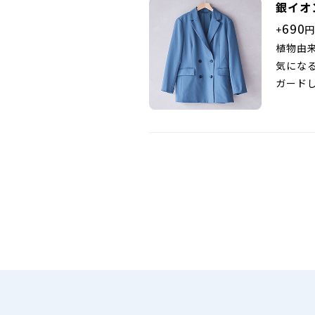
銀イオ
690
+
円
植物由
気にな
ガード