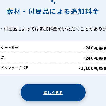
素材・付属品による追加料金
・付属品によっては追加料金をいただくことがあり
240
リケート素材
+
円/着(
240
飾品
+
円/着(
1,100
イクファー / ボア
+
円/着(
詳しく見る