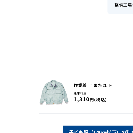
整備工場
作業着 上 または 下
通常料金
1,310
円(税込)
子ども服（140㎝以下）の料