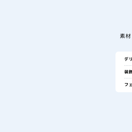
素材
デ
装
フェ