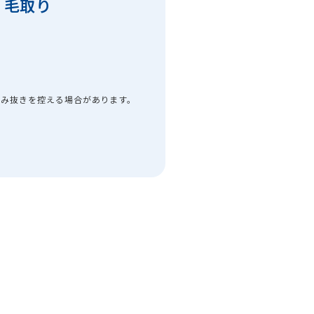
毛取り
間
染み抜きを控える場合があります。
ン