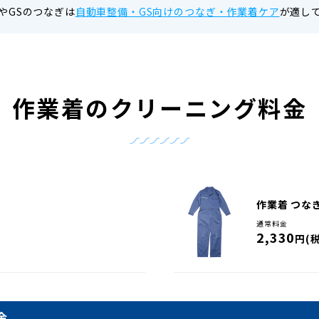
やGSのつなぎは
自動車整備・GS向けのつなぎ・作業着ケア
が適し
作業着の
クリーニング料金
作業着 つな
通常料金
2,330
円(
金