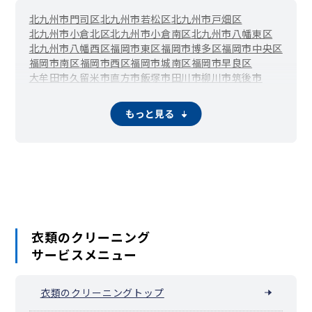
北九州市門司区
北九州市若松区
北九州市戸畑区
北九州市小倉北区
北九州市小倉南区
北九州市八幡東区
北九州市八幡西区
福岡市東区
福岡市博多区
福岡市中央区
福岡市南区
福岡市西区
福岡市城南区
福岡市早良区
大牟田市
久留米市
直方市
飯塚市
田川市
柳川市
筑後市
大川市
行橋市
豊前市
中間市
小郡市
筑紫野市
春日市
大野城市
宗像市
太宰府市
古賀市
福津市
うきは市
宮若市
もっと見る
嘉麻市
朝倉市
みやま市
糸島市
那珂川市
宇美町
篠栗町
志免町
須恵町
新宮町
久山町
粕屋町
芦屋町
水巻町
岡垣町
遠賀町
小竹町
鞍手町
桂川町
筑前町
東峰村
大刀洗町
大木町
広川町
香春町
添田町
糸田町
川崎町
大任町
赤村
福智町
苅田町
みやこ町
吉富町
上毛町
築上町
衣類のクリーニング
サービスメニュー
衣類のクリーニングトップ