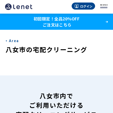
八
MENU
ログイン
女
初回限定！全品20％OFF
市
ご注文はこちら
の
宅
Area
配
八女市の宅配クリーニング
ク
リ
ー
ニ
ン
八女市内で
グ
ご利用いただける