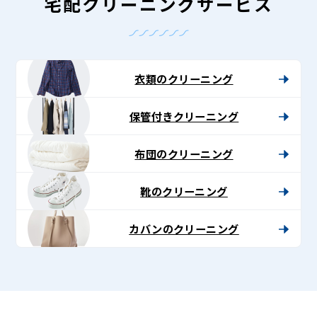
-
宅配クリーニングサービス
Lenet〈リ
ネ
ッ
衣類のクリーニング
ト〉
保管付きクリーニング
布団のクリーニング
靴のクリーニング
カバンのクリーニング