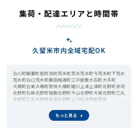
集荷・配達エリアと時間帯
久留米市内全域宅配OK
合川町
朝妻町
旭町
洗町
荒木町荒木
荒木町今
荒木町下荒木
荒木町白口
荒木町藤田
梅満町
江戸屋敷
大石町
大手町
大橋町合楽
大橋町常持
大橋町蜷川
上津
上津町
北野町赤司
北野町石崎
北野町稲数
北野町今山
北野町大城
北野町乙丸
北野町乙吉
北野町金島
北野町上弓削
北野町高良
北野町十郎丸
北野町陣屋
北野町千代島
北野町塚島
北野町冨多
北野町鳥巣
北野町中
北野町中川
北野町中島
もっと見る
北野町仁王丸
北野町八重亀
京町
草野町草野
草野町紅桃林
草野町矢作
草野町吉木
櫛原町
高良内町
小頭町
国分町
小森野
篠山町
篠原町
山川安居野
山川市ノ上町
山川追分
山川沓形町
山川神代
山川野口町
山川町
城島町青木島