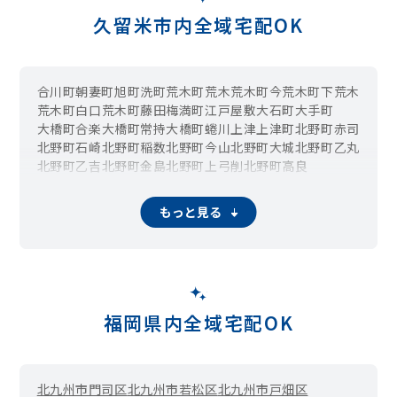
久留米市内全域宅配OK
合川町
朝妻町
旭町
洗町
荒木町荒木
荒木町今
荒木町下荒木
荒木町白口
荒木町藤田
梅満町
江戸屋敷
大石町
大手町
大橋町合楽
大橋町常持
大橋町蜷川
上津
上津町
北野町赤司
北野町石崎
北野町稲数
北野町今山
北野町大城
北野町乙丸
北野町乙吉
北野町金島
北野町上弓削
北野町高良
北野町十郎丸
北野町陣屋
北野町千代島
北野町塚島
北野町冨多
北野町鳥巣
北野町中
北野町中川
北野町中島
もっと見る
北野町仁王丸
北野町八重亀
京町
草野町草野
草野町紅桃林
草野町矢作
草野町吉木
櫛原町
高良内町
小頭町
国分町
小森野
篠山町
篠原町
山川安居野
山川市ノ上町
山川追分
山川沓形町
山川神代
山川野口町
山川町
城島町青木島
城島町芦塚
城島町浮島
城島町内野
城島町江上
城島町江上上
城島町江上本
城島町大依
城島町上青木
福岡県内全域宅配OK
城島町下青木
城島町下田
城島町城島
城島町楢田
城島町西青木
城島町浜
城島町原中牟田
城島町六町原
新合川
城南町
白山町
諏訪野町
青峰
瀬下町
善導寺町飯田
北九州市門司区
北九州市若松区
北九州市戸畑区
善導寺町木塚
善導寺町島
善導寺町美野
善導寺町与田