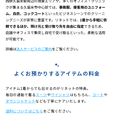
西鉄久留米駅周辺の商業エリアや、多くのオフィス・クリニッ
クが集まる久留米市中心部では、
事務服、接客用のユニフォー
ム、白衣、コックコート
といったビジネスシーンでのクリーニ
ングニーズが非常に豊富です。リネットでは、
1着から手軽に依
頼できるほか、預け元と受け取り先を自由に指定
できるため、
店舗やオフィスで集荷し自宅で受け取るといった、柔軟な活用
が可能です。
詳細は
法人サービスのご案内
をご覧ください。
よくお預かりするアイテムの料金
アイテム1着からでも出せるのがリネットの特長。
毎日の通勤で着る
スーツ
や
ワイシャツ
はもちろん、
コート
や
ダウンジャケット
なども
丁寧にケアいたします。
送料についてはこちら
をご覧ください。