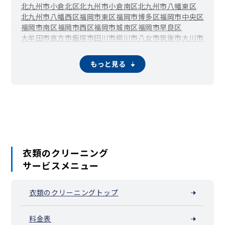
北九州市小倉北区
北九州市小倉南区
北九州市八幡東区
大善寺大橋
大善寺町黒田
大善寺町中津
大善寺町藤吉
北九州市八幡西区
福岡市東区
福岡市博多区
福岡市中央区
大善寺町宮本
福岡市南区
福岡市西区
福岡市城南区
福岡市早良区
大牟田市
直方市
飯塚市
田川市
柳川市
八女市
筑後市
大川市
行橋市
豊前市
中間市
小郡市
筑紫野市
春日市
大野城市
宗像市
太宰府市
古賀市
福津市
うきは市
宮若市
嘉麻市
もっと見る
朝倉市
みやま市
糸島市
那珂川市
宇美町
篠栗町
志免町
須恵町
新宮町
久山町
粕屋町
芦屋町
水巻町
岡垣町
遠賀町
小竹町
鞍手町
桂川町
筑前町
東峰村
大刀洗町
大木町
広川町
香春町
添田町
糸田町
川崎町
大任町
赤村
福智町
苅田町
みやこ町
吉富町
上毛町
築上町
衣類のクリーニング
サービスメニュー
衣類のクリーニングトップ
料金表