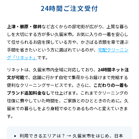
グ
24時間ご注文受付
上津・櫛原・御井
など古くからの邸宅街が広がり、上質な暮ら
しを大切にする方が多い久留米市。お気に入りの一着を安心し
て任せられるお店を探している方や、かさばる衣類を車で運ぶ
手間を省きたいという方に選ばれているのが、
宅配クリーニン
グ「リネット」
です。
リネットは、久留米市内全域に対応しており、
24時間ネット注
文が可能
で、店舗に行かず自宅で集荷からお届けまで完結する
便利なクリーニングサービスです。さらに、
こだわりの一着も
ブランド追加料金なし
で仕上げます。これまでクリーニングの
往復に費やしていた時間を、ご家族とのひとときのために。久
留米での暮らしをより身軽でゆとりあるものへと変えていきま
す。
利用できるエリアは？
→
久留米市をはじめ、日本