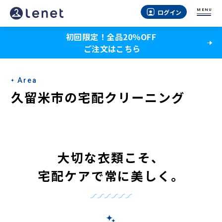
久
MENU
ログイン
留
初回限定！全品20％OFF
米
ご注文はこちら
市
の
Area
宅
久留米市の宅配クリーニング
配
ク
リ
大切な衣類こそ、
ー
宅配ケアで常に美しく。
ニ
ン