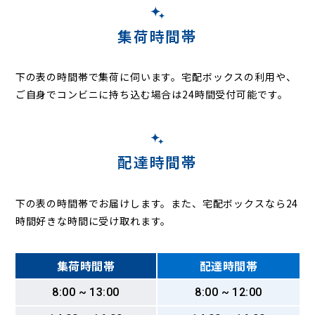
城島町芦塚
城島町浮島
城島町内野
城島町江上
城島町江上上
城島町江上本
城島町大依
城島町上青木
集荷時間帯
城島町下青木
城島町下田
城島町城島
城島町楢田
城島町西青木
城島町浜
城島町原中牟田
城島町六町原
新合川
城南町
白山町
諏訪野町
青峰
瀬下町
善導寺町飯田
下の表の時間帯で集荷に伺います。
宅配ボックスの利用や、
善導寺町木塚
善導寺町島
善導寺町美野
善導寺町与田
ご自身でコンビニに持ち込む場合は24時間受付可能です。
大善寺大橋
大善寺町黒田
大善寺町中津
大善寺町藤吉
大善寺町宮本
配達時間帯
下の表の時間帯でお届けします。また、宅配ボックスなら24
時間好きな時間に受け取れます。
集荷時間帯
配達時間帯
8:00 ~ 13:00
8:00 ~ 12:00