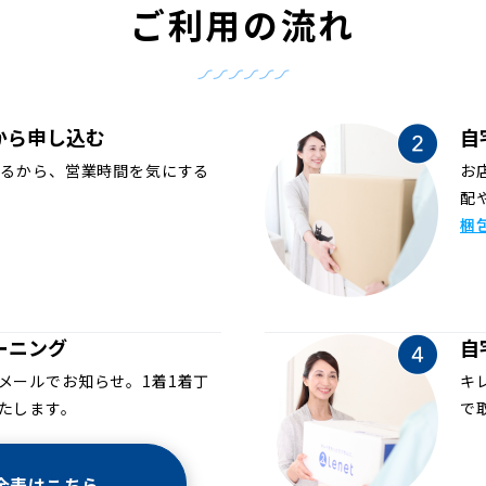
ご利用の流れ
から申し込む
自
めるから、営業時間を気にする
お
配
梱
ーニング
自
メールでお知らせ。1着1着丁
キ
たします。
で
金表はこちら