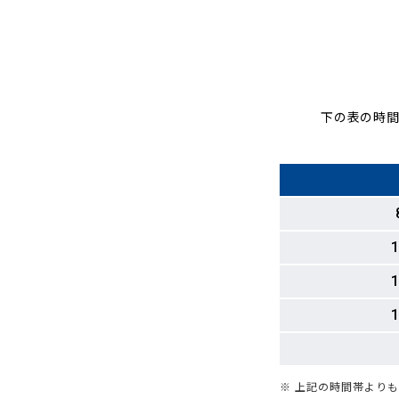
下の表の時間
1
1
1
※ 上記の時間帯より