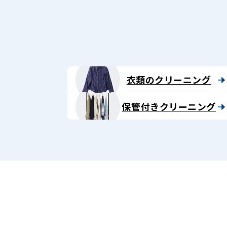
グ
-
Lenet〈リ
ネ
衣類のクリーニング
ッ
保管付きクリーニング
ト〉