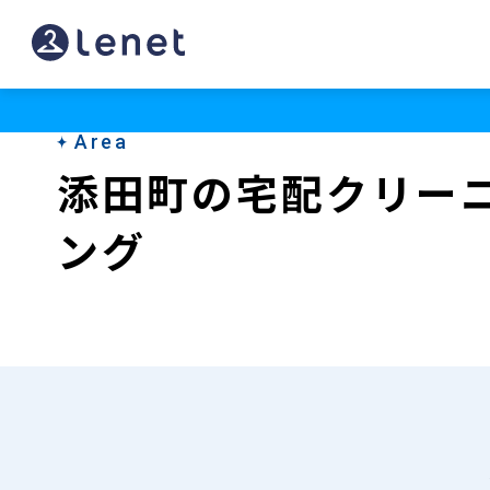
添
田
町
Area
の
添田町の宅配クリー
宅
ング
配
ク
リ
ー
ニ
ン