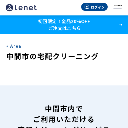
中
MENU
ログイン
間
初回限定！全品20％OFF
市
ご注文はこちら
の
宅
Area
配
中間市の宅配クリーニング
ク
リ
ー
ニ
ン
中間市内で
グ
ご利用いただける