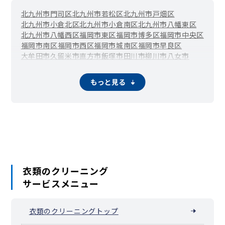
北九州市門司区
北九州市若松区
北九州市戸畑区
北九州市小倉北区
北九州市小倉南区
北九州市八幡東区
北九州市八幡西区
福岡市東区
福岡市博多区
福岡市中央区
福岡市南区
福岡市西区
福岡市城南区
福岡市早良区
大牟田市
久留米市
直方市
飯塚市
田川市
柳川市
八女市
筑後市
大川市
行橋市
豊前市
小郡市
筑紫野市
春日市
大野城市
宗像市
太宰府市
古賀市
福津市
うきは市
宮若市
もっと見る
嘉麻市
朝倉市
みやま市
糸島市
那珂川市
宇美町
篠栗町
志免町
須恵町
新宮町
久山町
粕屋町
芦屋町
水巻町
岡垣町
遠賀町
小竹町
鞍手町
桂川町
筑前町
東峰村
大刀洗町
大木町
広川町
香春町
添田町
糸田町
川崎町
大任町
赤村
福智町
苅田町
みやこ町
吉富町
上毛町
築上町
衣類のクリーニング
サービスメニュー
衣類のクリーニングトップ