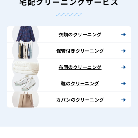
-
宅配クリーニングサービス
Lenet〈リ
ネ
ッ
衣類のクリーニング
ト〉
保管付きクリーニング
布団のクリーニング
靴のクリーニング
カバンのクリーニング