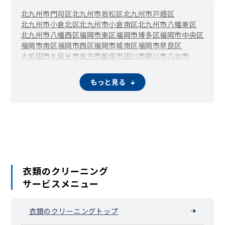
北九州市門司区
北九州市若松区
北九州市戸畑区
北九州市小倉北区
北九州市小倉南区
北九州市八幡東区
北九州市八幡西区
福岡市東区
福岡市博多区
福岡市中央区
福岡市南区
福岡市西区
福岡市城南区
福岡市早良区
大牟田市
久留米市
直方市
飯塚市
田川市
柳川市
八女市
筑後市
大川市
行橋市
豊前市
中間市
小郡市
筑紫野市
春日市
大野城市
宗像市
太宰府市
古賀市
福津市
うきは市
宮若市
もっと見る
嘉麻市
朝倉市
みやま市
糸島市
那珂川市
宇美町
篠栗町
志免町
須恵町
新宮町
久山町
粕屋町
芦屋町
水巻町
岡垣町
遠賀町
小竹町
鞍手町
桂川町
筑前町
東峰村
大刀洗町
大木町
広川町
香春町
添田町
糸田町
川崎町
大任町
赤村
福智町
みやこ町
吉富町
上毛町
築上町
衣類のクリーニング
サービスメニュー
衣類のクリーニングトップ