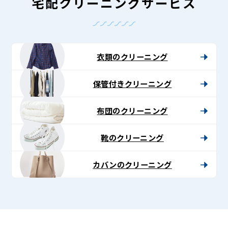
-
宅配クリーニングサービス
Lenet〈リ
ネ
ッ
衣類のクリーニング
ト〉
保管付きクリーニング
布団のクリーニング
靴のクリーニング
カバンのクリーニング