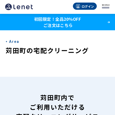
苅
MENU
ログイン
田
初回限定！全品20％OFF
町
ご注文はこちら
の
宅
Area
配
苅田町の宅配クリーニング
ク
リ
ー
ニ
ン
苅田町内で
グ
ご利用いただける