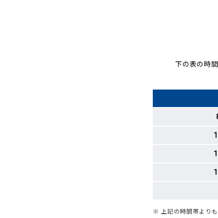
下の表の時間
1
1
1
※ 上記の時間帯より