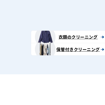
グ
-
Lenet〈リ
ネ
衣類のクリーニング
ッ
保管付きクリーニング
ト〉