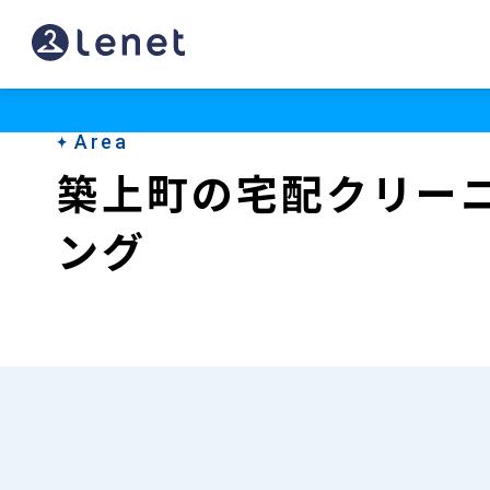
築
上
町
Area
の
築上町の宅配クリー
宅
ング
配
ク
リ
ー
ニ
ン