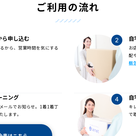
ご利用の流れ
から申し込む
自
めるから、営業時間を気にする
お
配
梱
ーニング
自
メールでお知らせ。1着1着丁
キ
たします。
で
金表はこちら