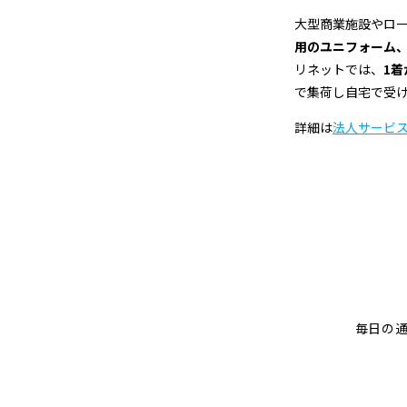
大型商業施設やロ
用のユニフォーム
リネットでは、
1
で集荷し自宅で受
詳細は
法人サービ
毎日の