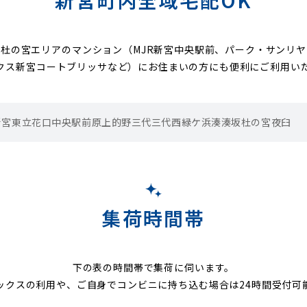
新宮町内全域宅配OK
杜の宮エリアのマンション（MJR新宮中央駅前、パーク・サンリ
クス新宮コートブリッサなど）にお住まいの方にも便利にご利用い
新宮東
立花口
中央駅前
原上
的野
三代
三代西
緑ケ浜
湊
湊坂
杜の宮
夜臼
集荷時間帯
下の表の時間帯で集荷に伺います。
ックスの利用や、ご自身でコンビニに持ち込む場合は24時間受付可