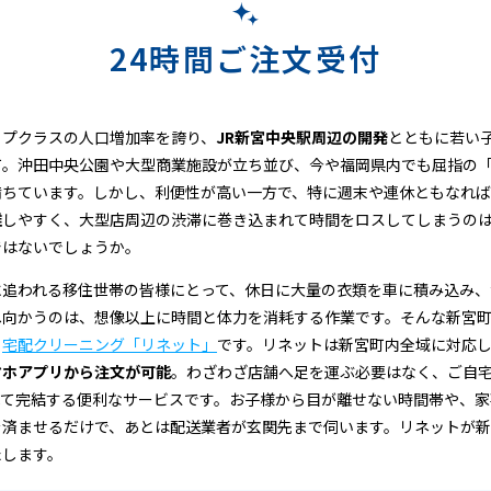
24時間ご注文受付
ップクラスの人口増加率を誇り、
JR新宮中央駅周辺の開発
とともに若い
町。沖田中央公園や大型商業施設が立ち並び、今や福岡県内でも屈指の
満ちています。しかし、利便性が高い一方で、特に週末や連休ともなれば
雑
しやすく、大型店周辺の渋滞に巻き込まれて時間をロスしてしまうの
ではないでしょうか。
に追われる移住世帯の皆様にとって、休日に大量の衣類を車に積み込み、
へ向かうのは、想像以上に時間と体力を消耗する作業です。そんな新宮
、
宅配クリーニング「リネット」
です。リネットは新宮町内全域に対応
マホアプリから注文が可能
。わざわざ店舗へ足を運ぶ必要はなく、ご自
べて完結する便利なサービスです。お子様から目が離せない時間帯や、家
を済ませるだけで、あとは配送業者が玄関先まで伺います。リネットが
たします。