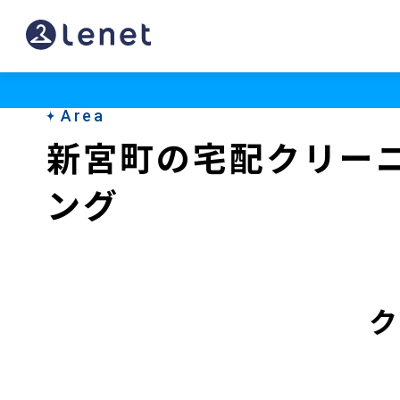
新
宮
町
Area
の
新宮町の宅配クリー
宅
ング
配
ク
リ
ー
ク
ニ
ン