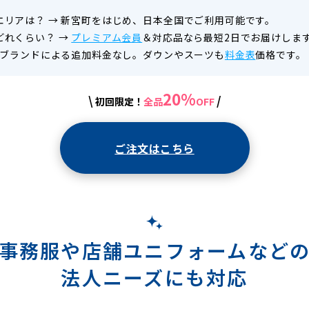
エリアは？
→
新宮町をはじめ、日本全国でご利用可能です。
どれくらい？
→
プレミアム会員
＆対応品なら最短2日でお届けしま
ブランドによる追加料金なし。ダウンやスーツも
料金表
価格です。
20%
\
/
初回限定！
全品
OFF
ご注文はこちら
事務服や店舗ユニフォームなど
法人ニーズにも対応