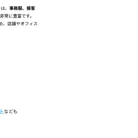
では、
事務服、接客
非常に豊富です。
め、店舗やオフィス
金
ト
なども