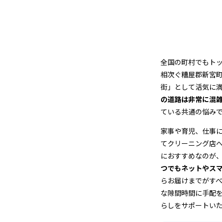
グ
全国の町村でもト
相次ぐ糟屋郡新宮
街」として活気に
の道路は非常に混
ている共通の悩み
家事や育児、仕事
てクリーニング店
におすすめなのが
つでもネットやス
らお届けまでがす
な隙間時間に手配
らしをサポートい