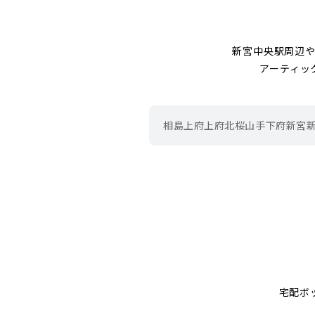
新宮中央駅周辺や
アーティッ
相島
上府
上府北
桜山手
下府
新宮
宅配ボ