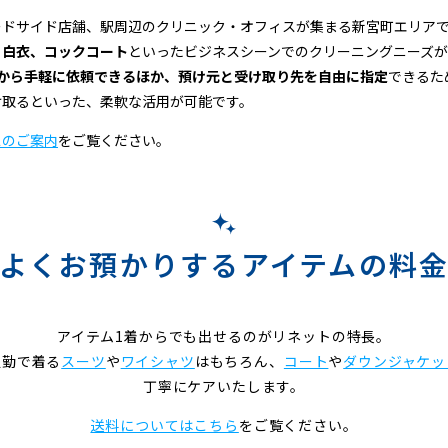
ードサイド店舗、駅周辺のクリニック・オフィスが集まる新宮町エリア
、白衣、コックコート
といったビジネスシーンでのクリーニングニーズが
着から手軽に依頼できるほか、預け元と受け取り先を自由に指定
できるた
け取るといった、柔軟な活用が可能です。
スのご案内
をご覧ください。
よくお預かりするアイテムの料
アイテム1着からでも出せるのがリネットの特長。
通勤で着る
スーツ
や
ワイシャツ
はもちろん、
コート
や
ダウンジャケッ
丁寧にケアいたします。
送料についてはこちら
をご覧ください。