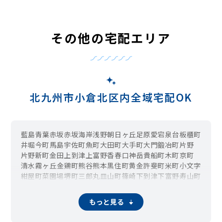
その他の宅配エリア
北九州市小倉北区内全域宅配OK
藍島
青葉
赤坂
赤坂海岸
浅野
朝日ヶ丘
足原
愛宕
泉台
板櫃町
井堀
今町
馬島
宇佐町
魚町
大田町
大手町
大門
鍛冶町
片野
片野新町
金田
上到津
上富野
香春口
神岳
貴船町
木町
京町
清水
霧ヶ丘
金鶏町
熊谷
熊本
黒住町
黄金
許斐町
米町
小文字
紺屋町
菜園場
堺町
三郎丸
皿山町
篠崎
下到津
下富野
寿山町
城内
昭和町
白銀
新高田
親和町
神明町
末広
須賀町
砂津
船頭町
膳所
大膳
高尾
高田
高峰町
竪町
田町
常盤町
富野
もっと見る
富野台
中井
中井口
中井浜
中島
中津口
長浜町
西港町
萩崎町
馬借
原町
日明
東城野町
東篠崎
東港
平松
古船場町
弁天町