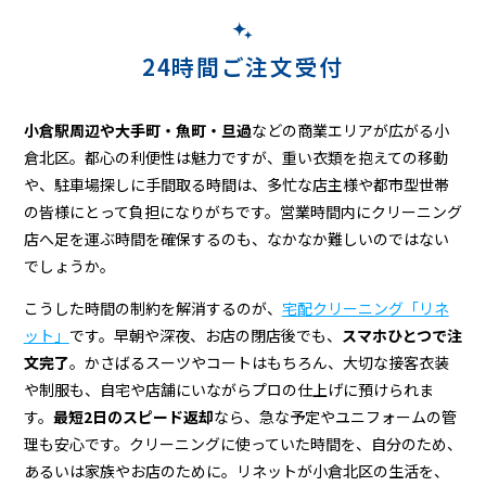
リ
ー
24時間ご注文受付
ニ
ン
小倉駅周辺や大手町・魚町・旦過
などの商業エリアが広がる小
グ
倉北区。都心の利便性は魅力ですが、重い衣類を抱えての移動
や、駐車場探しに手間取る時間は、多忙な店主様や都市型世帯
の皆様にとって負担になりがちです。営業時間内にクリーニング
店へ足を運ぶ時間を確保するのも、なかなか難しいのではない
でしょうか。
こうした時間の制約を解消するのが、
宅配クリーニング「リネ
ット」
です。早朝や深夜、お店の閉店後でも、
スマホひとつで注
文完了
。かさばるスーツやコートはもちろん、大切な接客衣装
や制服も、自宅や店舗にいながらプロの仕上げに預けられま
す。
最短2日のスピード返却
なら、急な予定やユニフォームの管
理も安心です。クリーニングに使っていた時間を、自分のため、
あるいは家族やお店のために。リネットが小倉北区の生活を、