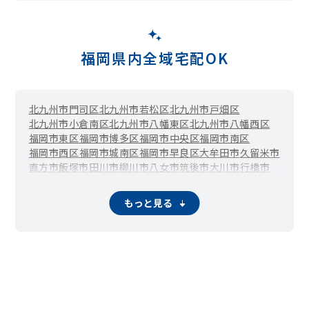
真鶴
緑ヶ丘
南丘
三萩野
都
妙見町
室町
明和町
山田町
吉野町
若富士町
福岡県内全域宅配OK
北九州市門司区
北九州市若松区
北九州市戸畑区
北九州市小倉南区
北九州市八幡東区
北九州市八幡西区
福岡市東区
福岡市博多区
福岡市中央区
福岡市南区
福岡市西区
福岡市城南区
福岡市早良区
大牟田市
久留米市
直方市
飯塚市
田川市
柳川市
八女市
筑後市
大川市
行橋市
豊前市
中間市
小郡市
筑紫野市
春日市
大野城市
宗像市
太宰府市
古賀市
福津市
うきは市
宮若市
嘉麻市
朝倉市
もっと見る
みやま市
糸島市
那珂川市
宇美町
篠栗町
志免町
須恵町
新宮町
久山町
粕屋町
芦屋町
水巻町
岡垣町
遠賀町
小竹町
鞍手町
桂川町
筑前町
東峰村
大刀洗町
大木町
広川町
香春町
添田町
糸田町
川崎町
大任町
赤村
福智町
苅田町
みやこ町
吉富町
上毛町
築上町