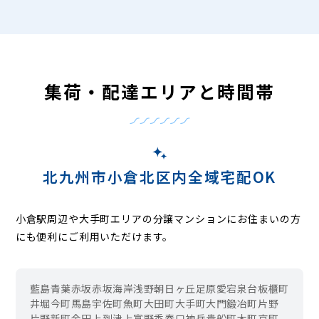
集荷・配達エリアと時間帯
北九州市小倉北区内全域宅配OK
小倉駅周辺や大手町エリアの分譲マンションにお住まいの方
にも便利にご利用いただけます。
藍島
青葉
赤坂
赤坂海岸
浅野
朝日ヶ丘
足原
愛宕
泉台
板櫃町
井堀
今町
馬島
宇佐町
魚町
大田町
大手町
大門
鍛冶町
片野
片野新町
金田
上到津
上富野
香春口
神岳
貴船町
木町
京町