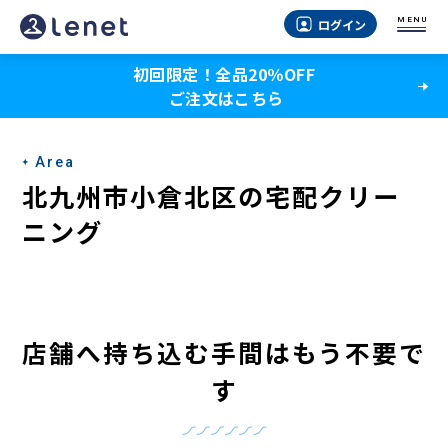
北
MENU
ログイン
九
初回限定！全品20％OFF
州
ご注文はこちら
市
小
Area
倉
北九州市小倉北区の宅配クリー
北
ニング
区
の
宅
店舗へ持ち込む手間はもう不要で
配
す
ク