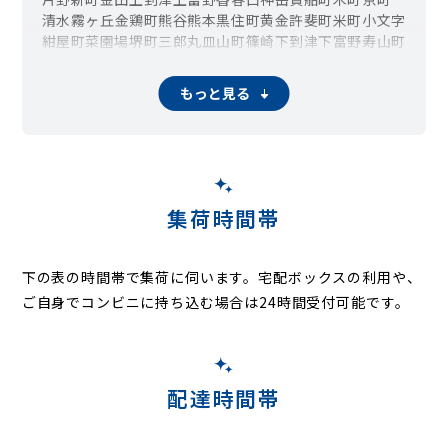
清水
霧ヶ丘
金鶏町
熊谷
熊本
黒住町
黄金
許斐町
米町
小文字
紺屋町
菜園場
堺町
三郎丸
皿山町
篠崎
下到津
下富野
寿山町
城内
昭和町
白銀
新高田
親和町
神明町
末広
須賀町
砂津
船頭町
膳所
大膳
高尾
高田
高峰町
竪町
田町
常盤町
富野
もっと見る
富野台
中井
中井口
中井浜
中島
中津口
長浜町
西港町
萩崎町
馬借
原町
日明
東城野町
東篠崎
東港
平松
古船場町
弁天町
真鶴
緑ヶ丘
南丘
三萩野
都
妙見町
室町
明和町
山田町
吉野町
若富士町
集荷時間帯
下の表の時間帯で集荷に伺います。
宅配ボックスの利用や、
ご自身でコンビニに持ち込む場合は24時間受付可能です。
配達時間帯