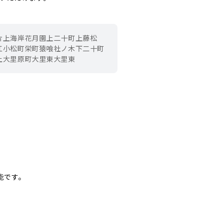
片上海岸
花月園
上二十町
上藤松
江
小松町
栄町
猿喰
社ノ木
下二十町
上
大里原町
大里東
大里東
能です。