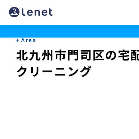
北
九
州
Area
市
北九州市門司区の宅
門
クリーニング
司
区
の
宅
配
ク