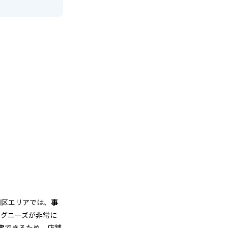
の
司区エリアでは、
事
ングニーズが非常に
定
できるため、店舗