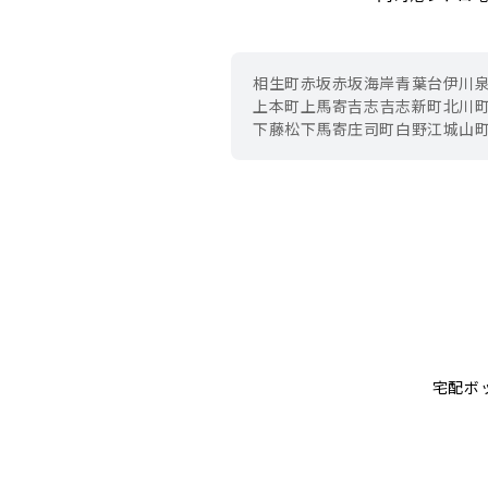
相生町
赤坂
赤坂海岸
青葉台
伊川
上本町
上馬寄
吉志
吉志新町
北川
下藤松
下馬寄
庄司町
白野江
城山
宅配ボ