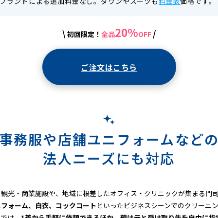
ブランドによる追加料金なし。ダウンやスーツも
料金表
価格です。
20%
\
/
初回限定！
全品
OFF
ご注文はこちら
事務服や店舗ユニフォームなど
法人ニーズにも対応
の観光・商業施設や、地域に根差したオフィス・クリニックが集まる門
ニフォーム、白衣、コックコート
といったビジネスシーンでのクリーニ
トでは、
1着から手軽に依頼できるほか、預け元と受け取り先を自由に指