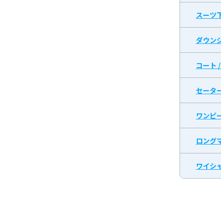
スーツ
ダウン
コート 
セータ
ワンピ
ロング
ワイシャ