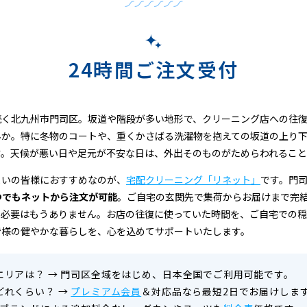
24時間ご注文受付
続く北九州市門司区。坂道や階段が多い地形で、クリーニング店への往
んか。特に冬物のコートや、重くかさばる洗濯物を抱えての坂道の上り
す。天候が悪い日や足元が不安な日は、外出そのものがためらわれるこ
まいの皆様におすすめなのが、
宅配クリーニング「リネット」
です。門
つでもネットから注文が可能
。ご自宅の玄関先で集荷からお届けまで完
る必要はもうありません。お店の往復に使っていた時間を、ご自宅での
皆様の健やかな暮らしを、心を込めてサポートいたします。
エリアは？
→
門司区全域をはじめ、日本全国でご利用可能です。
どれくらい？
→
プレミアム会員
＆対応品なら最短2日でお届けしま