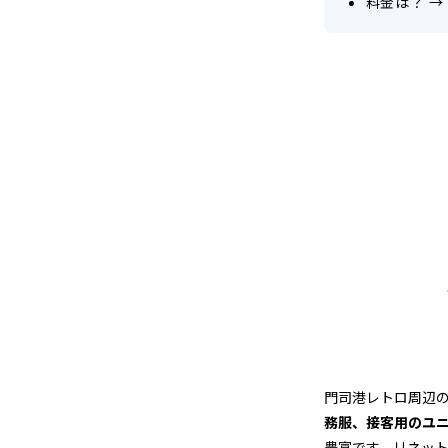
料金は？
→
門司港レトロ周辺
務服、接客用のユ
豊富です。リネッ