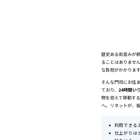
リ
ー
ニ
ン
歴史ある街並みが
グ
ることはありませ
な負担がかかりま
そんな門司にお住
ており、
24時間い
物を抱えて移動す
へ。リネットが、
利用できる
仕上がりは