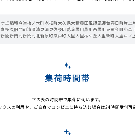
泉ケ丘
稲積
今津
梅ノ木町
老松町
大久保
大積
奥田
風師
風師台
春日町
片上
町
喜多久
旧門司
清滝
清見
清見佐夜町
葛葉
黒川
黒川西
黒川東
黄金町
小森
町
新開
新門司
新門司北
新原町
瀬戸町
大里
大里桜ケ丘
大里新町
大里戸ノ
集荷時間帯
下の表の時間帯で集荷に伺います。
ックスの利用や、ご自身でコンビニに持ち込む場合は24時間受付可