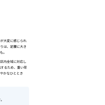
復が大変に感じられ
下りは、足腰に大き
とも。
司区内全域に対応し
結するため、重い荷
穏やかなひととき
す。