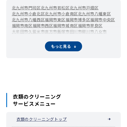
北九州市門司区
北九州市若松区
北九州市戸畑区
北九州市小倉北区
北九州市小倉南区
北九州市八幡東区
北九州市八幡西区
福岡市東区
福岡市博多区
福岡市中央区
福岡市南区
福岡市西区
福岡市城南区
福岡市早良区
大牟田市
久留米市
直方市
飯塚市
田川市
柳川市
八女市
筑後市
大川市
行橋市
豊前市
中間市
小郡市
筑紫野市
春日市
大野城市
宗像市
太宰府市
古賀市
福津市
うきは市
宮若市
もっと見る
嘉麻市
朝倉市
みやま市
糸島市
那珂川市
宇美町
篠栗町
志免町
須恵町
新宮町
久山町
粕屋町
芦屋町
水巻町
岡垣町
遠賀町
小竹町
鞍手町
桂川町
筑前町
東峰村
大刀洗町
大木町
広川町
香春町
添田町
糸田町
川崎町
大任町
赤村
苅田町
みやこ町
吉富町
上毛町
築上町
衣類のクリーニング
サービスメニュー
衣類のクリーニングトップ