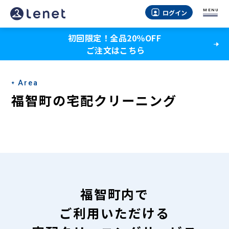
福
MENU
ログイン
智
初回限定！全品20％OFF
町
ご注文はこちら
の
宅
Area
配
福智町の宅配クリーニング
ク
リ
ー
ニ
ン
福智町内で
グ
ご利用いただける