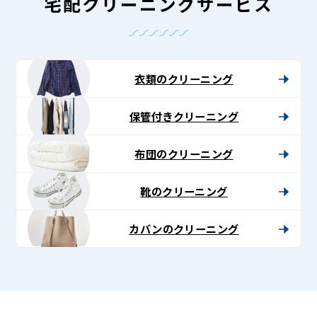
-
宅配クリーニングサービス
Lenet〈リ
ネ
ッ
衣類のクリーニング
ト〉
保管付きクリーニング
布団のクリーニング
靴のクリーニング
カバンのクリーニング