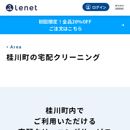
桂
MENU
ログイン
川
初回限定！全品20％OFF
町
ご注文はこちら
の
宅
Area
配
桂川町の宅配クリーニング
ク
リ
ー
ニ
ン
桂川町内で
グ
ご利用いただける