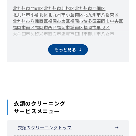
北九州市門司区
北九州市若松区
北九州市戸畑区
北九州市小倉北区
北九州市小倉南区
北九州市八幡東区
北九州市八幡西区
福岡市東区
福岡市博多区
福岡市中央区
福岡市南区
福岡市西区
福岡市城南区
福岡市早良区
大牟田市
久留米市
直方市
飯塚市
田川市
柳川市
八女市
筑後市
大川市
行橋市
豊前市
中間市
小郡市
筑紫野市
春日市
大野城市
宗像市
太宰府市
古賀市
福津市
うきは市
宮若市
もっと見る
嘉麻市
朝倉市
みやま市
糸島市
那珂川市
宇美町
篠栗町
志免町
須恵町
新宮町
久山町
粕屋町
芦屋町
水巻町
岡垣町
遠賀町
小竹町
鞍手町
筑前町
東峰村
大刀洗町
大木町
広川町
香春町
添田町
糸田町
川崎町
大任町
赤村
福智町
苅田町
みやこ町
吉富町
上毛町
築上町
衣類のクリーニング
サービスメニュー
衣類のクリーニングトップ