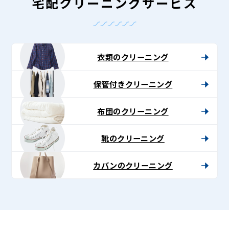
-
宅配クリーニングサービス
Lenet〈リ
ネ
ッ
衣類のクリーニング
ト〉
保管付きクリーニング
布団のクリーニング
靴のクリーニング
カバンのクリーニング