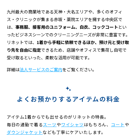
九州最大の商業地である天神・大名エリアや、多くのオフィ
ス・クリニックが集まる赤坂・薬院エリアを擁する中央区で
は、
事務服、接客用のユニフォーム、白衣、コックコート
とい
ったビジネスシーンでのクリーニングニーズが非常に豊富です。
リネットでは、
1着から手軽に依頼できるほか、預け元と受け取
り先を自由に指定
できるため、店舗やオフィスで集荷し自宅で
受け取るといった、柔軟な活用が可能です。
詳細は
法人サービスのご案内
をご覧ください。
よくお預かりするアイテムの料金
アイテム1着からでも出せるのがリネットの特長。
毎日の通勤で着る
スーツ
や
ワイシャツ
はもちろん、
コート
や
ダウンジャケット
なども
丁寧にケアいたします。