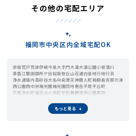
その他の宅配エリア
福岡市中央区内全域宅配OK
赤坂
荒戸
荒津
伊崎
今泉
大手門
大濠
大濠公園
小笹
清川
草香江
警固
御所ケ谷
桜坂
笹丘
山荘通
白金
地行
地行浜
浄水通
城内
高砂
谷
大名
中央港
天神
唐人町
鳥飼
長浜
那の津
西公園
西中洲
梅光園
梅光園団地
春吉
平尾
平丘町
平尾浄水町
福浜
古小烏町
平和
舞鶴
港
南公園
薬院
薬院伊福町
六本松
渡辺通
もっと見る