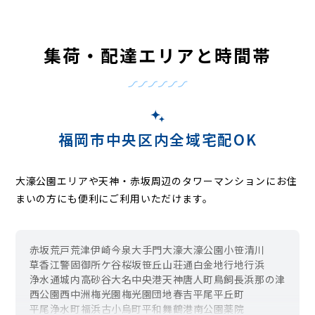
集荷・配達エリアと時間帯
福岡市中央区内全域宅配OK
大濠公園エリアや天神・赤坂周辺のタワーマンションにお住
まいの方にも便利にご利用いただけます。
赤坂
荒戸
荒津
伊崎
今泉
大手門
大濠
大濠公園
小笹
清川
草香江
警固
御所ケ谷
桜坂
笹丘
山荘通
白金
地行
地行浜
浄水通
城内
高砂
谷
大名
中央港
天神
唐人町
鳥飼
長浜
那の津
西公園
西中洲
梅光園
梅光園団地
春吉
平尾
平丘町
平尾浄水町
福浜
古小烏町
平和
舞鶴
港
南公園
薬院