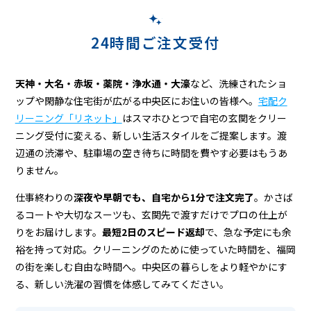
ニ
ン
24時間ご注文受付
グ
天神・大名・赤坂・薬院・浄水通・大濠
など、洗練されたショ
ップや閑静な住宅街が広がる中央区にお住いの皆様へ。
宅配ク
リーニング「リネット」
はスマホひとつで自宅の玄関をクリー
ニング受付に変える、新しい生活スタイルをご提案します。渡
辺通の渋滞や、駐車場の空き待ちに時間を費やす必要はもうあ
りません。
仕事終わりの
深夜や早朝でも、自宅から1分で注文完了
。かさば
るコートや大切なスーツも、玄関先で渡すだけでプロの仕上が
りをお届けします。
最短2日のスピード返却
で、急な予定にも余
裕を持って対応。クリーニングのために使っていた時間を、福岡
の街を楽しむ自由な時間へ。中央区の暮らしをより軽やかにす
る、新しい洗濯の習慣を体感してみてください。