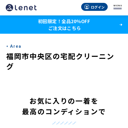
福
MENU
ログイン
岡
初回限定！全品20％OFF
市
ご注文はこちら
中
央
Area
区
福岡市中央区の宅配クリーニン
の
グ
宅
配
ク
お気に入りの一着を
リ
最高のコンディションで
ー