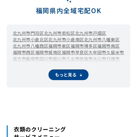
福岡県内全域宅配OK
北九州市門司区
北九州市若松区
北九州市戸畑区
北九州市小倉北区
北九州市小倉南区
北九州市八幡東区
北九州市八幡西区
福岡市東区
福岡市博多区
福岡市南区
福岡市西区
福岡市城南区
福岡市早良区
大牟田市
久留米市
直方市
飯塚市
田川市
柳川市
八女市
筑後市
大川市
行橋市
豊前市
中間市
小郡市
筑紫野市
春日市
大野城市
宗像市
太宰府市
古賀市
福津市
うきは市
宮若市
嘉麻市
朝倉市
もっと見る
みやま市
糸島市
那珂川市
宇美町
篠栗町
志免町
須恵町
新宮町
久山町
粕屋町
芦屋町
水巻町
岡垣町
遠賀町
小竹町
鞍手町
桂川町
筑前町
東峰村
大刀洗町
大木町
広川町
香春町
添田町
糸田町
川崎町
大任町
赤村
福智町
苅田町
みやこ町
吉富町
上毛町
築上町
衣類のクリーニング
サービスメニュー