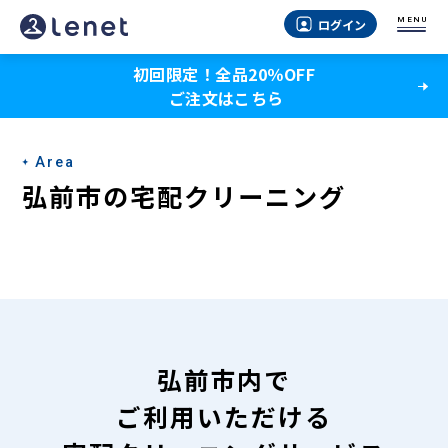
弘
MENU
ログイン
前
初回限定！全品20％OFF
市
ご注文はこちら
の
宅
Area
配
弘前市の宅配クリーニング
ク
リ
ー
ニ
ン
弘前市内で
グ
ご利用いただける