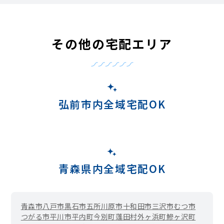
その他の宅配エリア
弘前市内全域宅配OK
青森県内全域宅配OK
青森市
八戸市
黒石市
五所川原市
十和田市
三沢市
むつ市
つがる市
平川市
平内町
今別町
蓬田村
外ヶ浜町
鰺ヶ沢町