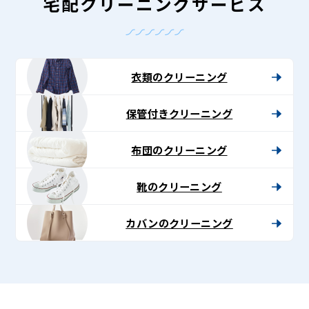
-
宅配クリーニングサービス
Lenet〈リ
ネ
ッ
衣類のクリーニング
ト〉
保管付きクリーニング
布団のクリーニング
靴のクリーニング
カバンのクリーニング