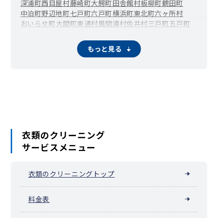
深浦町
西目屋村
藤崎町
大鰐町
田舎館村
板柳町
鶴田町
中泊町
野辺地町
七戸町
六戸町
横浜町
東北町
六ヶ所村
おいらせ町
大間町
東通村
風間浦村
佐井村
三戸町
五戸町
田子町
南部町
階上町
新郷村
もっと見る
衣類のクリーニング
サービスメニュー
衣類のクリーニングトップ
料金表