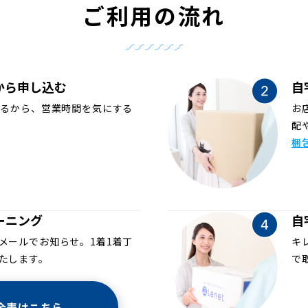
ご利用の流れ
から申し込む
自
めるから、営業時間を気にする
お
配
梱
ーニング
自
メールでお知らせ。1着1着丁
キ
たします。
で
金表はこちら