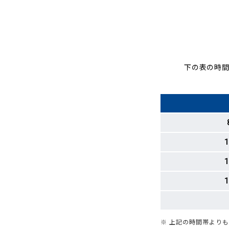
下の表の時間
1
1
1
※ 上記の時間帯より