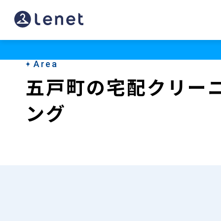
五
戸
町
Area
の
五戸町の宅配クリー
宅
ング
配
ク
リ
ー
ニ
ン