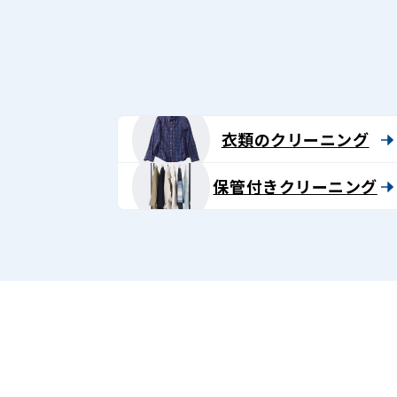
グ
-
Lenet〈リ
ネ
衣類のクリーニング
ッ
保管付きクリーニング
ト〉