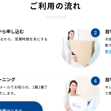
ご利用の流れ
から申し込む
自
めるから、営業時間を気にする
お
配
梱
ーニング
自
メールでお知らせ。1着1着丁
キ
たします。
で
金表はこちら