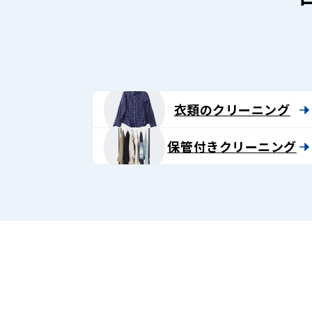
ン
グ
-
Lenet〈リ
衣類のクリーニング
ネ
保管付きクリーニング
ッ
ト〉