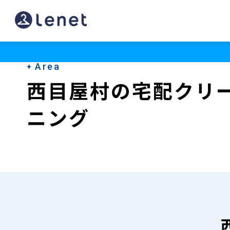
西
目
屋
Area
村
西目屋村の宅配クリ
の
ニング
宅
配
ク
リ
ー
ニ