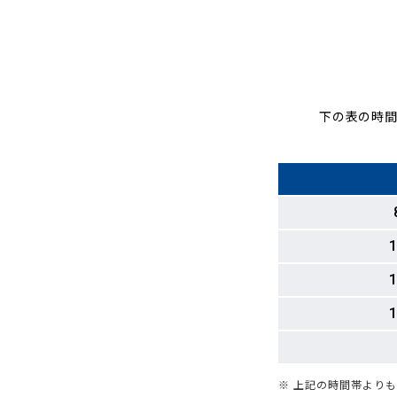
下の表の時間
1
1
1
※ 上記の時間帯より