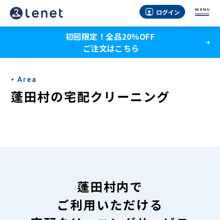
蓬
MENU
ログイン
田
初回限定！全品20％OFF
村
ご注文はこちら
の
宅
Area
配
蓬田村の宅配クリーニング
ク
リ
ー
ニ
ン
蓬田村内で
グ
ご利用いただける