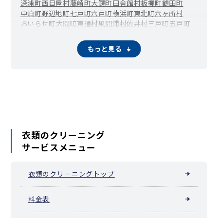
深浦町
西目屋村
藤崎町
大鰐町
田舎館村
板柳町
鶴田町
中泊町
野辺地町
七戸町
六戸町
横浜町
東北町
六ヶ所村
おいらせ町
大間町
東通村
風間浦村
佐井村
三戸町
五戸町
田子町
南部町
階上町
新郷村
もっと見る
衣類のクリーニング
サービスメニュー
衣類のクリーニングトップ
料金表