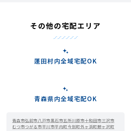
その他の宅配エリア
蓬田村内全域宅配OK
青森県内全域宅配OK
青森市
弘前市
八戸市
黒石市
五所川原市
十和田市
三沢市
むつ市
つがる市
平川市
平内町
今別町
外ヶ浜町
鰺ヶ沢町