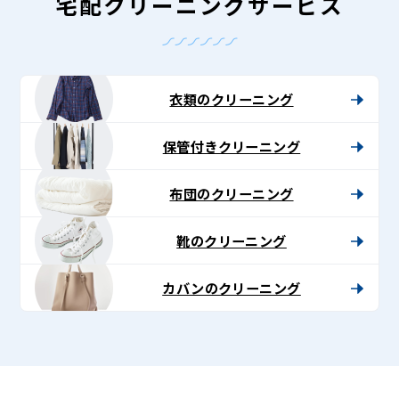
-
宅配クリーニングサービス
Lenet〈リ
ネ
ッ
衣類のクリーニング
ト〉
保管付きクリーニング
布団のクリーニング
靴のクリーニング
カバンのクリーニング