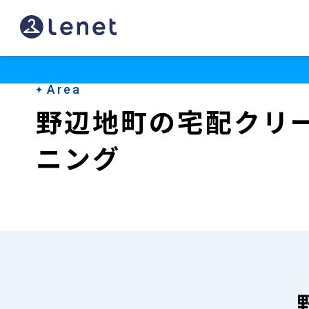
野
辺
地
Area
町
野辺地町の宅配クリ
の
ニング
宅
配
ク
リ
ー
ニ