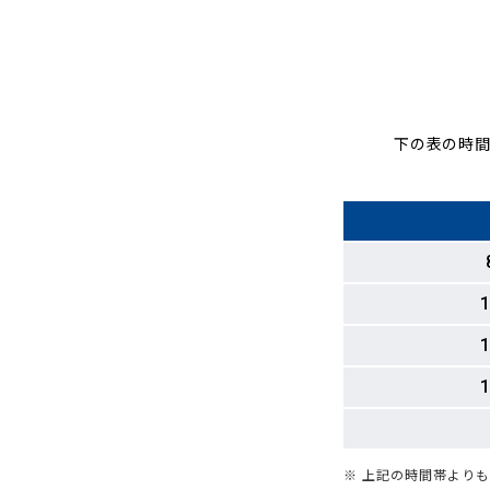
下の表の時間
1
1
1
※ 上記の時間帯より