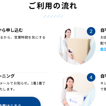
ご利用の流れ
から申し込む
自
めるから、営業時間を気にする
お
配
梱
ーニング
自
メールでお知らせ。1着1着丁
キ
たします。
で
金表はこちら