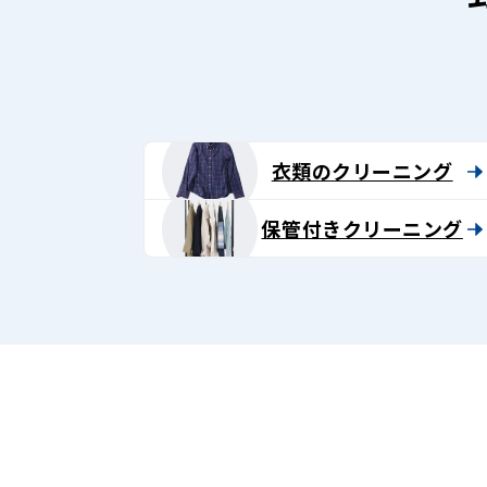
ン
グ
-
Lenet〈リ
衣類のクリーニング
ネ
保管付きクリーニング
ッ
ト〉