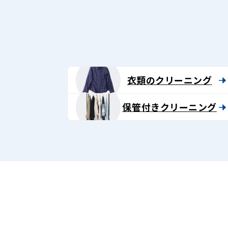
グ
-
Lenet〈リ
ネ
衣類のクリーニング
ッ
保管付きクリーニング
ト〉