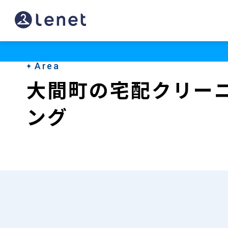
大
間
町
Area
の
大間町の宅配クリー
宅
ング
配
ク
リ
ー
ニ
ン