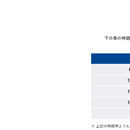
下の表の時間
1
1
1
※ 上記の時間帯より