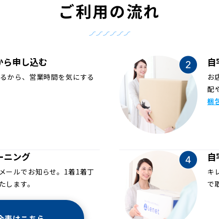
ご利用の流れ
から申し込む
自
めるから、営業時間を気にする
お
配
梱
ーニング
自
メールでお知らせ。1着1着丁
キ
たします。
で
金表はこちら