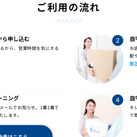
ご利用の流れ
から申し込む
自
めるから、営業時間を気にする
お
配
梱
ーニング
自
メールでお知らせ。1着1着丁
キ
たします。
で
金表はこちら