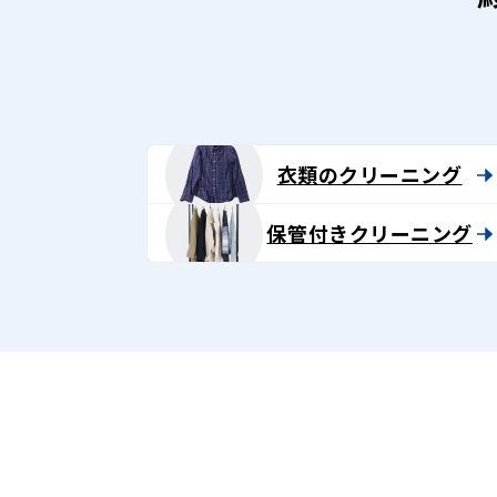
ン
グ
-
Lenet〈リ
衣類のクリーニング
ネ
保管付きクリーニング
ッ
ト〉