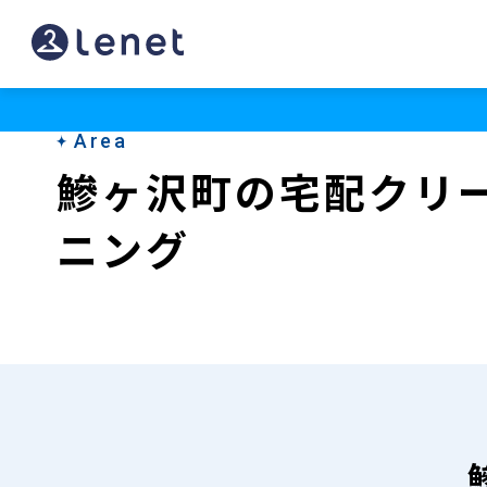
鰺
ヶ
沢
Area
町
鰺ヶ沢町の宅配クリ
の
ニング
宅
配
ク
リ
ー
ニ