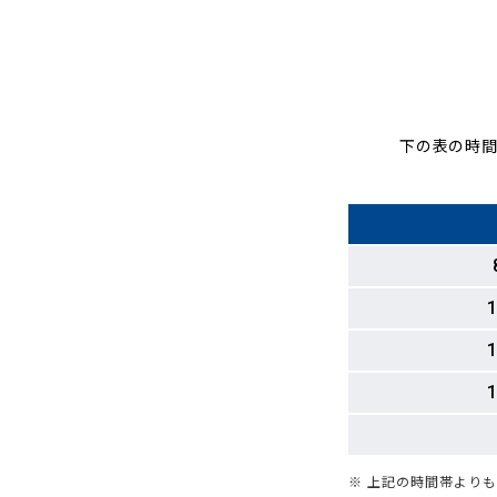
下の表の時間
1
1
1
※ 上記の時間帯より