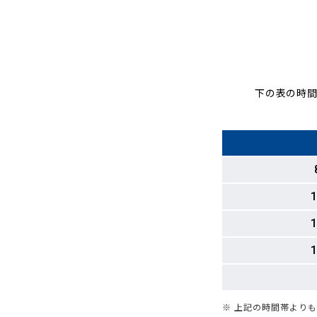
下の表の時間
1
1
1
※ 上記の時間帯より