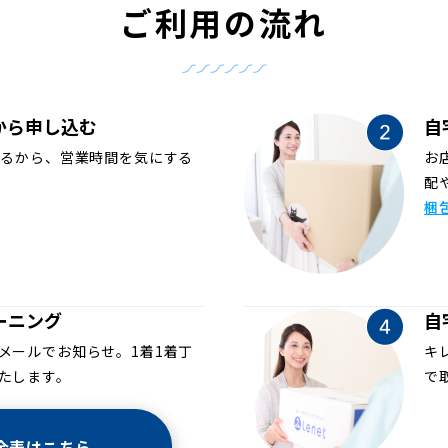
ご利用の流れ
から申し込む
自
めるから、営業時間を気にする
お
配
梱
ーニング
自
メールでお知らせ。1着1着丁
キ
たします。
で
金表はこちら