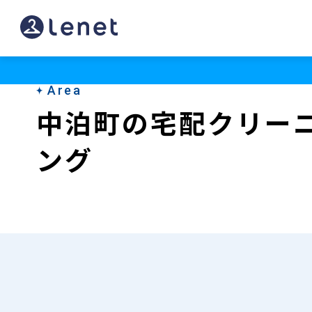
中
泊
町
Area
の
中泊町の宅配クリー
宅
ング
配
ク
リ
ー
ニ
ン