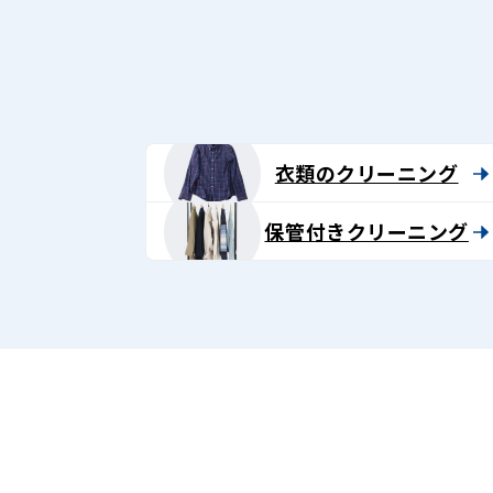
グ
-
Lenet〈リ
ネ
衣類のクリーニング
ッ
保管付きクリーニング
ト〉