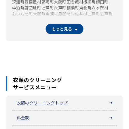
深浦町
西目屋村
藤崎町
大鰐町
田舎館村
板柳町
鶴田町
中泊町
野辺地町
七戸町
六戸町
横浜町
東北町
六ヶ所村
おいらせ町
大間町
東通村
風間浦村
佐井村
三戸町
五戸町
田子町
南部町
階上町
新郷村
もっと見る
衣類のクリーニング
サービスメニュー
衣類のクリーニングトップ
料金表