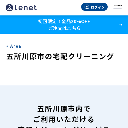
五
MENU
ログイン
所
初回限定！全品20％OFF
川
ご注文はこちら
原
市
Area
の
五所川原市の宅配クリーニング
宅
配
ク
リ
ー
五所川原市内で
ニ
ご利用いただける