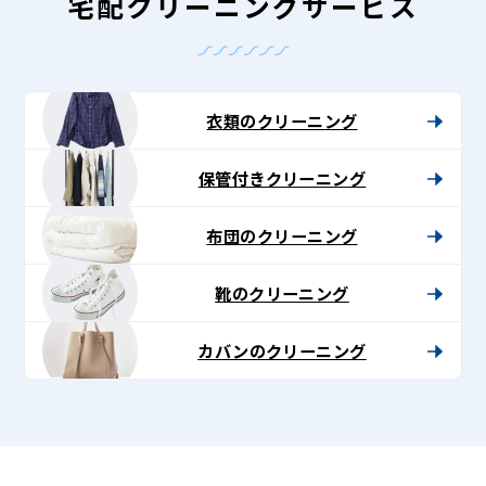
ン
宅配クリーニングサービス
グ
-
Lenet〈リ
衣類のクリーニング
ネ
保管付きクリーニング
ッ
ト〉
布団のクリーニング
靴のクリーニング
カバンのクリーニング