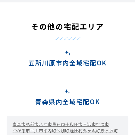
その他の宅配エリア
五所川原市内全域宅配OK
青森県内全域宅配OK
青森市
弘前市
八戸市
黒石市
十和田市
三沢市
むつ市
つがる市
平川市
平内町
今別町
蓬田村
外ヶ浜町
鰺ヶ沢町