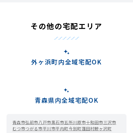
その他の宅配エリア
外ヶ浜町内全域宅配OK
青森県内全域宅配OK
青森市
弘前市
八戸市
黒石市
五所川原市
十和田市
三沢市
むつ市
つがる市
平川市
平内町
今別町
蓬田村
鰺ヶ沢町