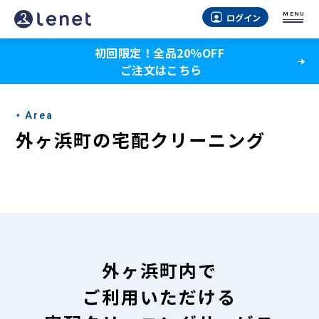
外
MENU
ログイン
ヶ
初回限定！全品20％OFF
浜
ご注文はこちら
町
の
Area
宅
外ヶ浜町の宅配クリーニング
配
ク
リ
ー
ニ
外ヶ浜町内で
ン
ご利用いただける