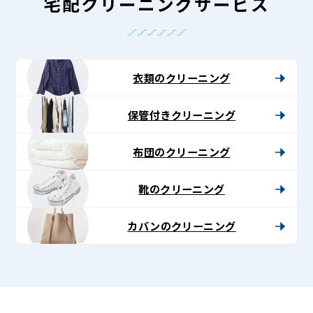
グ
宅配クリーニングサービス
-
Lenet〈リ
ネ
衣類のクリーニング
ッ
保管付きクリーニング
ト〉
布団のクリーニング
靴のクリーニング
カバンのクリーニング