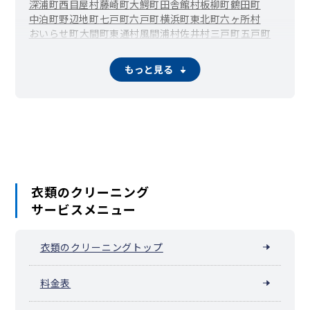
深浦町
西目屋村
藤崎町
大鰐町
田舎館村
板柳町
鶴田町
中泊町
野辺地町
七戸町
六戸町
横浜町
東北町
六ヶ所村
おいらせ町
大間町
東通村
風間浦村
佐井村
三戸町
五戸町
田子町
南部町
階上町
新郷村
もっと見る
衣類のクリーニング
サービスメニュー
衣類のクリーニングトップ
料金表