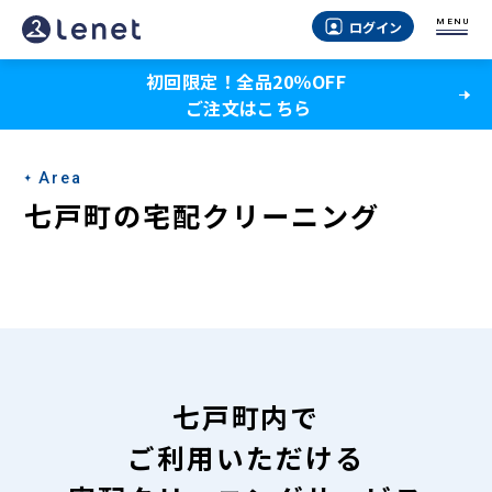
七
MENU
ログイン
戸
初回限定！全品20％OFF
町
ご注文はこちら
の
宅
Area
配
七戸町の宅配クリーニング
ク
リ
ー
ニ
ン
七戸町内で
グ
ご利用いただける