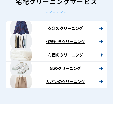
-
宅配クリーニングサービス
Lenet〈リ
ネ
ッ
衣類のクリーニング
ト〉
保管付きクリーニング
布団のクリーニング
靴のクリーニング
カバンのクリーニング