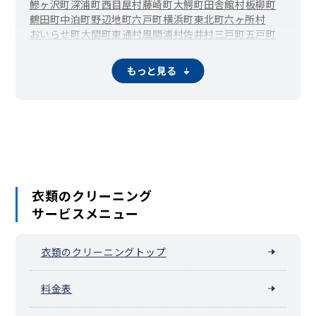
鰺ヶ沢町
深浦町
西目屋村
藤崎町
大鰐町
田舎館村
板柳町
鶴田町
中泊町
野辺地町
六戸町
横浜町
東北町
六ヶ所村
おいらせ町
大間町
東通村
風間浦村
佐井村
三戸町
五戸町
田子町
南部町
階上町
新郷村
もっと見る
衣類のクリーニング
サービスメニュー
衣類のクリーニングトップ
料金表