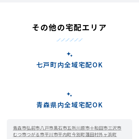
その他の宅配エリア
七戸町内全域宅配OK
青森県内全域宅配OK
青森市
弘前市
八戸市
黒石市
五所川原市
十和田市
三沢市
むつ市
つがる市
平川市
平内町
今別町
蓬田村
外ヶ浜町