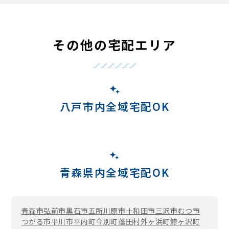
その他の宅配エリア
八戸市内全域宅配OK
青森県内全域宅配OK
青森市
弘前市
黒石市
五所川原市
十和田市
三沢市
むつ市
つがる市
平川市
平内町
今別町
蓬田村
外ヶ浜町
鰺ヶ沢町