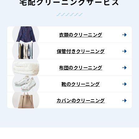
-
宅配クリーニングサービス
Lenet〈リ
ネ
ッ
衣類のクリーニング
ト〉
保管付きクリーニング
布団のクリーニング
靴のクリーニング
カバンのクリーニング