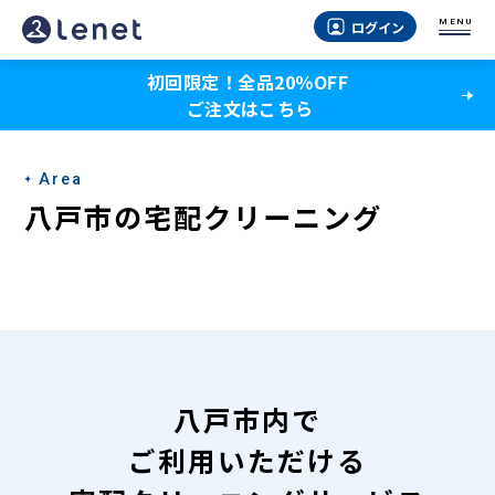
八
MENU
ログイン
戸
初回限定！全品20％OFF
市
ご注文はこちら
の
宅
Area
配
八戸市の宅配クリーニング
ク
リ
ー
ニ
ン
八戸市内で
グ
ご利用いただける