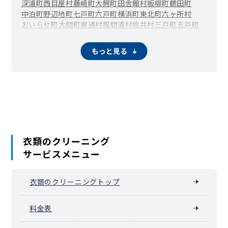
深浦町
西目屋村
藤崎町
大鰐町
田舎館村
板柳町
鶴田町
中泊町
野辺地町
七戸町
六戸町
横浜町
東北町
六ヶ所村
おいらせ町
大間町
東通村
風間浦村
佐井村
三戸町
五戸町
田子町
南部町
階上町
新郷村
もっと見る
衣類のクリーニング
サービスメニュー
衣類のクリーニングトップ
料金表