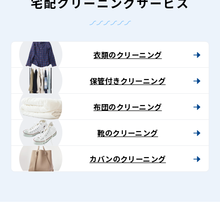
-
宅配クリーニングサービス
Lenet〈リ
ネ
ッ
衣類のクリーニング
ト〉
保管付きクリーニング
布団のクリーニング
靴のクリーニング
カバンのクリーニング