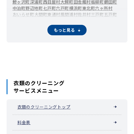
鰺ヶ沢町
深浦町
西目屋村
大鰐町
田舎館村
板柳町
鶴田町
中泊町
野辺地町
七戸町
六戸町
横浜町
東北町
六ヶ所村
おいらせ町
大間町
東通村
風間浦村
佐井村
三戸町
五戸町
田子町
南部町
階上町
新郷村
もっと見る
衣類のクリーニング
サービスメニュー
衣類のクリーニングトップ
料金表