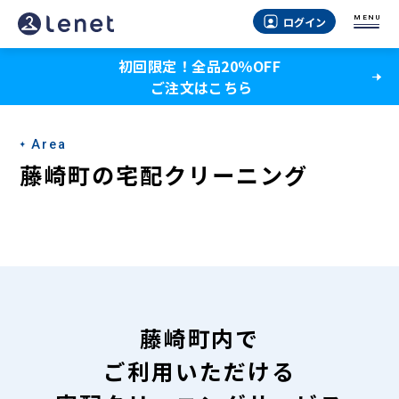
藤
MENU
ログイン
崎
初回限定！全品20％OFF
町
ご注文はこちら
の
宅
Area
配
藤崎町の宅配クリーニング
ク
リ
ー
ニ
ン
藤崎町内で
グ
ご利用いただける