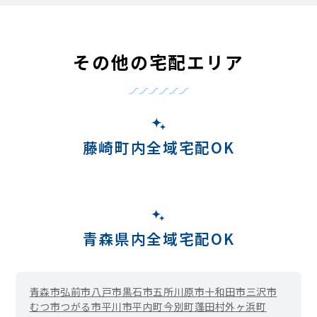
その他の宅配エリア
藤崎町内全域宅配OK
青森県内全域宅配OK
青森市
弘前市
八戸市
黒石市
五所川原市
十和田市
三沢市
むつ市
つがる市
平川市
平内町
今別町
蓬田村
外ヶ浜町