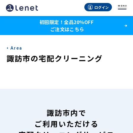
諏
MENU
ログイン
訪
初回限定！全品20％OFF
市
ご注文はこちら
の
宅
Area
配
諏訪市の宅配クリーニング
ク
リ
ー
ニ
ン
諏訪市内で
グ
ご利用いただける