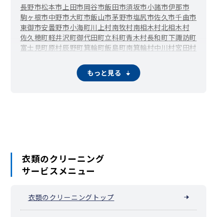
長野市
松本市
上田市
岡谷市
飯田市
須坂市
小諸市
伊那市
駒ヶ根市
中野市
大町市
飯山市
茅野市
塩尻市
佐久市
千曲市
東御市
安曇野市
小海町
川上村
南牧村
南相木村
北相木村
佐久穂町
軽井沢町
御代田町
立科町
青木村
長和町
下諏訪町
富士見町
原村
辰野町
箕輪町
飯島町
南箕輪村
中川村
宮田村
松川町
高森町
阿南町
阿智村
平谷村
根羽村
下條村
売木村
天龍村
泰阜村
喬木村
豊丘村
大鹿村
上松町
南木曽町
木祖村
もっと見る
王滝村
大桑村
木曽町
麻績村
生坂村
山形村
朝日村
筑北村
池田町
松川村
白馬村
小谷村
坂城町
小布施町
高山村
山ノ内町
木島平村
野沢温泉村
信濃町
小川村
飯綱町
栄村
衣類のクリーニング
サービスメニュー
衣類のクリーニングトップ