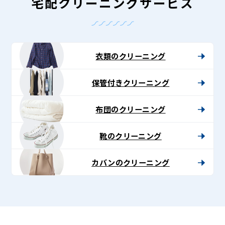
-
宅配クリーニングサービス
Lenet〈リ
ネ
ッ
衣類のクリーニング
ト〉
保管付きクリーニング
布団のクリーニング
靴のクリーニング
カバンのクリーニング