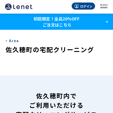
佐
MENU
ログイン
久
初回限定！全品20％OFF
穂
ご注文はこちら
町
の
Area
宅
佐久穂町の宅配クリーニング
配
ク
リ
ー
ニ
佐久穂町内で
ン
ご利用いただける