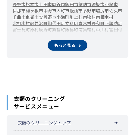
長野市
松本市
上田市
岡谷市
飯田市
諏訪市
須坂市
小諸市
伊那市
駒ヶ根市
中野市
大町市
飯山市
茅野市
塩尻市
佐久市
千曲市
東御市
安曇野市
小海町
川上村
南牧村
南相木村
北相木村
軽井沢町
御代田町
立科町
青木村
長和町
下諏訪町
富士見町
原村
辰野町
箕輪町
飯島町
南箕輪村
中川村
宮田村
松川町
高森町
阿南町
阿智村
平谷村
根羽村
下條村
売木村
天龍村
泰阜村
喬木村
豊丘村
大鹿村
上松町
南木曽町
木祖村
もっと見る
王滝村
大桑村
木曽町
麻績村
生坂村
山形村
朝日村
筑北村
池田町
松川村
白馬村
小谷村
坂城町
小布施町
高山村
山ノ内町
木島平村
野沢温泉村
信濃町
小川村
飯綱町
栄村
衣類のクリーニング
サービスメニュー
衣類のクリーニングトップ