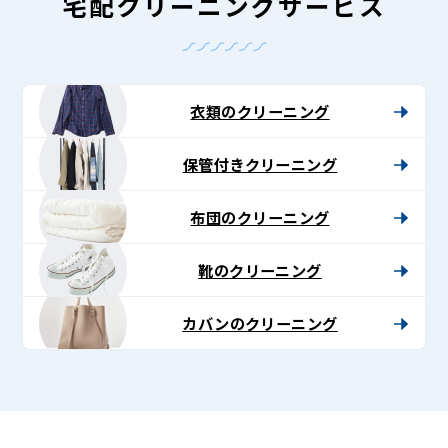
グ
宅配クリーニングサービス
-
Lenet〈リ
ネ
衣類のクリーニング
ッ
保管付きクリーニング
ト〉
布団のクリーニング
靴のクリーニング
カバンのクリーニング